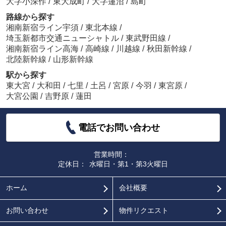
大字小深作
/
東大成町
/
大字蓮沼
/
島町
路線から探す
湘南新宿ライン宇須
/
東北本線
/
埼玉新都市交通ニューシャトル
/
東武野田線
/
湘南新宿ライン高海
/
高崎線
/
川越線
/
秋田新幹線
/
北陸新幹線
/
山形新幹線
駅から探す
東大宮
/
大和田
/
七里
/
土呂
/
宮原
/
今羽
/
東宮原
/
大宮公園
/
吉野原
/
蓮田
電話でお問い合わせ
営業時間：
定休日：
水曜日・第1・第3火曜日
ホーム
会社概要
お問い合わせ
物件リクエスト