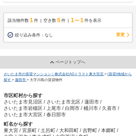
1
5
1～1
該当物件数
件
空き数
件
件を表示
変更
絞り込み条件：
なし
ページトップへ
さいたま市の賃貸マンション｜株式会社AGトラスト東大宮店
>
(賃貸)地域から
探す
>
蓮田市
>
大字川島の賃貸物件
市区町村から探す
さいたま市見沼区
/
さいたま市北区
/
蓮田市
/
さいたま市岩槻区
/
上尾市
/
白岡市
/
桶川市
/
久喜市
/
さいたま市大宮区
/
春日部市
町名から探す
東大宮
/
宮原町
/
土呂町
/
大和田町
/
吉野町
/
本郷町
/