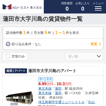
閲覧履歴
お気に入り
メニュー
0
0
蓮田市大字川島の賃貸物件一覧
1
5
1～1
該当物件数
件
空き数
件
件を表示
変更
絞り込み条件：
なし
空室のみ
蓮田市大字川島のアパート
賃貸 | アパート
敷0
新築
8.95
10.3
万円～
万円
東北本線
「
蓮田
」駅 徒歩20分
東北本線
「
蓮田
」駅 バス5分 「久伊豆神
社前」 停歩10分
埼玉新都市交通ニューシャトル
「
丸山
」