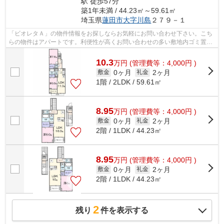
駅 徒歩57分
築1年未満 / 44.23㎡～59.61㎡
埼玉県
蓮田市
大字川島
２７９－１
「ビオレタＡ」の物件情報をお探しならお気軽にお問い合わせ下さい。こち
らの物件はアパートです。利便性が高くお問い合わせの多い敷地内ゴミ置き
場です。自走式駐車場がある物件です...
10.3
万
円
(管理費等：4,000円 )
0ヶ月
2ヶ月
敷金
礼金
1階 / 2LDK / 59.61㎡
8.95
万
円
(管理費等：4,000円 )
0ヶ月
2ヶ月
敷金
礼金
2階 / 1LDK / 44.23㎡
8.95
万
円
(管理費等：4,000円 )
0ヶ月
2ヶ月
敷金
礼金
2階 / 1LDK / 44.23㎡
2
残り
件を表示する