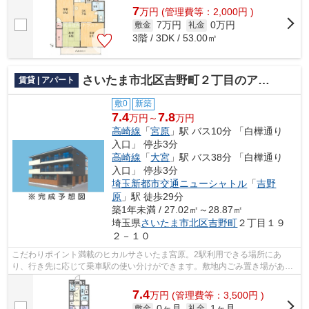
7
万
円
(管理費等：2,000円 )
7万円
0万円
敷金
礼金
3階 / 3DK / 53.00㎡
さいたま市北区吉野町２丁目のアパート
賃貸 | アパート
敷0
新築
7.4
7.8
万円～
万円
高崎線
「
宮原
」駅 バス10分 「白樺通り
入口」 停歩3分
高崎線
「
大宮
」駅 バス38分 「白樺通り
入口」 停歩3分
埼玉新都市交通ニューシャトル
「
吉野
原
」駅 徒歩29分
築1年未満 / 27.02㎡～28.87㎡
埼玉県
さいたま市北区
吉野町
２丁目１９
２－１０
こだわりポイント満載のヒカルサさいたま宮原。2駅利用できる場所にあ
り、行き先に応じて乗車駅の使い分けができます。敷地内ごみ置き場があれ
ばごみをもって歩く距離も少なくてすみま...
7.4
万
円
(管理費等：3,500円 )
0ヶ月
1ヶ月
敷金
礼金