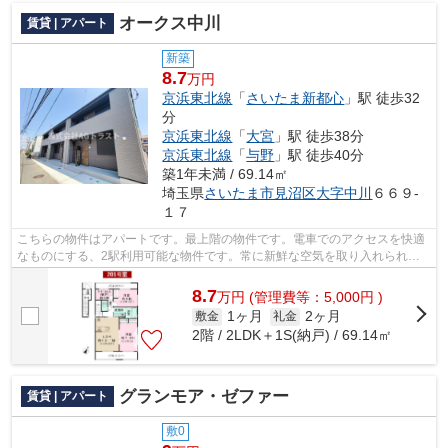
オークス中川
賃貸 | アパート
新築
8.7
万円
京浜東北線
「
さいたま新都心
」駅 徒歩32
分
京浜東北線
「
大宮
」駅 徒歩38分
京浜東北線
「
与野
」駅 徒歩40分
築1年未満 / 69.14㎡
埼玉県
さいたま市見沼区
大字中川
６６９-
１７
こちらの物件はアパートです。最上階の物件です。電車でのアクセスを快適
なものにする、2駅利用可能な物件です。常に新鮮な空気を取り入れられる
通風良好な間取りの物件。当社スタッフ...
8.7
万
円
(管理費等：5,000円 )
1ヶ月
2ヶ月
敷金
礼金
2階 / 2LDK＋1S(納戸) / 69.14㎡
グランモア・ゼファー
賃貸 | アパート
敷0