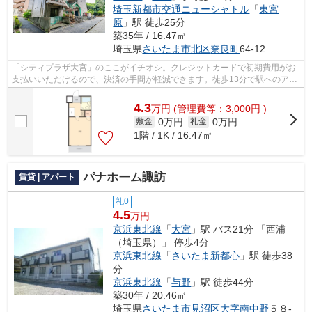
埼玉新都市交通ニューシャトル
「
東宮
原
」駅 徒歩25分
築35年 / 16.47㎡
埼玉県
さいたま市北区
奈良町
64-12
「シティプラザ大宮」のここがイチオシ。クレジットカードで初期費用がお
支払いいただけるので、決済の手間が軽減できます。徒歩13分で駅へのアク
セスができる物件です。日頃から電車...
4.3
万
円
(管理費等：3,000円 )
0万円
0万円
敷金
礼金
1階 / 1K / 16.47㎡
パナホーム諏訪
賃貸 | アパート
礼0
4.5
万円
京浜東北線
「
大宮
」駅 バス21分 「西浦
（埼玉県）」 停歩4分
京浜東北線
「
さいたま新都心
」駅 徒歩38
分
京浜東北線
「
与野
」駅 徒歩44分
築30年 / 20.46㎡
埼玉県
さいたま市見沼区
大字南中野
５８-