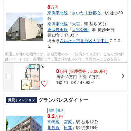
8
万円
京浜東北線
「
さいたま新都心
」駅 徒歩30
分
京浜東北線
「
大宮
」駅 徒歩35分
東武野田線
「
大宮公園
」駅 徒歩46分
築13年 / 47.93㎡
埼玉県
さいたま市見沼区
大字中川
７７０-
２
風通しが良好な物件です。初期費用のカード決済ができます。こちらの物件
はアパートです。共用部にゴミ置き場があるので、外部の人にごみを見られ
たり持っていかれるリスクが低くなり...
8
万
円
(管理費等：5,000円 )
8万円
8万円
敷金
礼金
1階 / 1LDK / 47.93㎡
グランパレスダイトー
賃貸 | マンション
敷0
礼0
8.2
万円
高崎線
「
宮原
」駅 徒歩12分
川越線
「
日進
」駅 徒歩19分