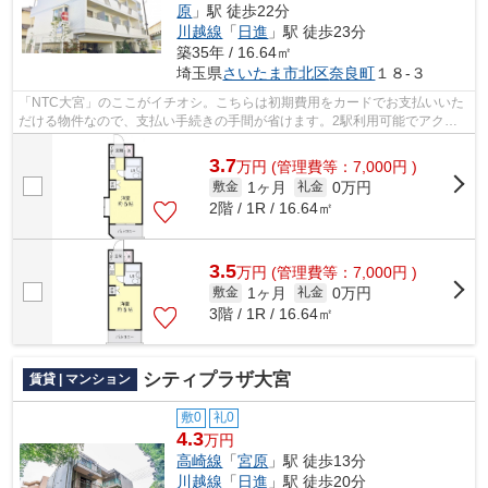
原
」駅 徒歩22分
川越線
「
日進
」駅 徒歩23分
築35年 / 16.64㎡
埼玉県
さいたま市北区
奈良町
１８-３
「NTC大宮」のここがイチオシ。こちらは初期費用をカードでお支払いいた
だける物件なので、支払い手続きの手間が省けます。2駅利用可能でアクセ
スの良い物件です。駅から徒歩8分の物件...
3.7
万
円
(管理費等：7,000円 )
1ヶ月
0万円
敷金
礼金
2階 / 1R / 16.64㎡
3.5
万
円
(管理費等：7,000円 )
1ヶ月
0万円
敷金
礼金
3階 / 1R / 16.64㎡
シティプラザ大宮
賃貸 | マンション
敷0
礼0
4.3
万円
高崎線
「
宮原
」駅 徒歩13分
川越線
「
日進
」駅 徒歩20分