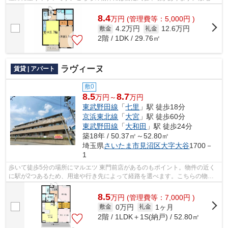
ごみ置き場付き物件でゴミ出しを楽にで...
8.4
万
円
(管理費等：5,000円 )
4.2万円
12.6万円
敷金
礼金
2階 / 1DK / 29.76㎡
ラヴィーヌ
賃貸 | アパート
敷0
8.5
8.7
万円～
万円
東武野田線
「
七里
」駅 徒歩18分
京浜東北線
「
大宮
」駅 徒歩60分
東武野田線
「
大和田
」駅 徒歩24分
築18年 / 50.37㎡～52.80㎡
埼玉県
さいたま市見沼区
大字大谷
1700－
1
歩いて徒歩5分の場所にマルエツ 東門前店があるのもポイント。物件の近く
に駅が2つあるため、用途や行き先によって経路を選べます。こちらの物件
はアパートです。通風システムが整った...
8.5
万
円
(管理費等：7,000円 )
0万円
1ヶ月
敷金
礼金
2階 / 1LDK＋1S(納戸) / 52.80㎡