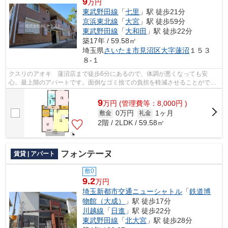
9
万円
東武野田線
「
七里
」駅 徒歩21分
京浜東北線
「
大宮
」駅 徒歩59分
東武野田線
「
大和田
」駅 徒歩22分
築17年 / 59.58㎡
埼玉県
さいたま市見沼区
大字蓮沼
１５３
８-１
クスリのアオキ 蓮沼店まで徒歩6分にあるので、体調が悪くなっても安
心。最上階のアパートです。面倒なゴミ捨ての負担を軽減させることができ
るのが敷地内ごみ置き場の魅力です。こち...
9
万
円
(管理費等：8,000円 )
0万円
1ヶ月
敷金
礼金
2階 / 2LDK / 59.58㎡
フォンテーヌ
賃貸 | アパート
敷0
9.2
万円
埼玉新都市交通ニューシャトル
「
鉄道博
物館（大成）
」駅 徒歩17分
川越線
「
日進
」駅 徒歩22分
東武野田線
「
北大宮
」駅 徒歩28分