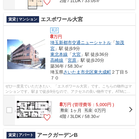
2階 / 1LDK / 33.05㎡
エスポワール大宮
賃貸 | マンション
礼0
8
万円
埼玉新都市交通ニューシャトル
「
加茂
宮
」駅 徒歩9分
東北本線
「
大宮
」駅 徒歩36分
高崎線
「
宮原
」駅 徒歩20分
築36年 / 58.30㎡
埼玉県
さいたま市北区
東大成町
２丁目５
７０
ぜひ一度見ていただきたい、「エスポワール大宮」です。こちらの物件はマ
ンションです。駅まで徒歩9分なので、アクセスの良い物件です。ATMに行
かずとも、初期費用や家賃をカードで決...
8
万
円
(管理費等：5,000円 )
1ヶ月
0万円
敷金
礼金
4階 / 3LDK / 58.30㎡
アークガーデンB
賃貸 | アパート