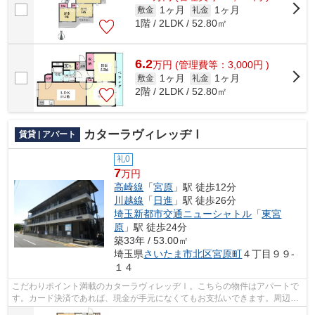
1ヶ月
1ヶ月
敷金
礼金
1階 / 2LDK / 52.80㎡
6.2
万
円
(管理費等：3,000円 )
1ヶ月
1ヶ月
敷金
礼金
2階 / 2LDK / 52.80㎡
カターラヴィレッヂⅠ
賃貸 | アパート
礼0
7
万円
高崎線
「
宮原
」駅 徒歩12分
川越線
「
日進
」駅 徒歩26分
埼玉新都市交通ニューシャトル
「
東宮
原
」駅 徒歩24分
築33年 / 53.00㎡
埼玉県
さいたま市北区
宮原町
４丁目９９-
１４
こだわりポイント満載のカターラヴィレッヂⅠ。こちらの物件はアパートで
す。カード決済であれば、現金が手元になくてもお支払いできます。周辺に
駅が二つあり、交通の利便性が高いです...