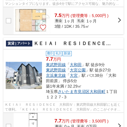
マンションタイプになります。徒歩4分で駅にアクセス可能な、魅力的な駅
近物件です。さいたま市北区エリアにあ...
7.5
万
円
(管理費等：5,000円 )
1ヶ月
1ヶ月
敷金
礼金
3階 / 1DK / 35.75㎡
ＫＥＩＡＩ ＲＥＳＩＤＥＮＣＥ 大和田Ⅳ
賃貸 | アパート
敷0
礼0
新築
7.7
万円
東武野田線
「
大和田
」駅 徒歩9分
東武野田線
「
大宮公園
」駅 徒歩27分
京浜東北線
「
大宮
」駅 バス38分 「大和
田前原」 停歩5分
築1年未満 / 32.29㎡
埼玉県
さいたま市見沼区
大和田町
１丁目
１２２７-３
ＫＥＩＡＩ ＲＥＳＩＤＥＮＣＥ 大和田Ⅳ：東武野田線大和田駅にも近く
て便利。「ＫＥＩＡＩ ＲＥＳＩＤＥＮＣＥ 大和田Ⅳ」のここがイチオ
シ。共用部に住民専用のゴミ置き場がある...
7.7
万
円
(管理費等：3,500円 )
0ヶ月
0万円
敷金
礼金