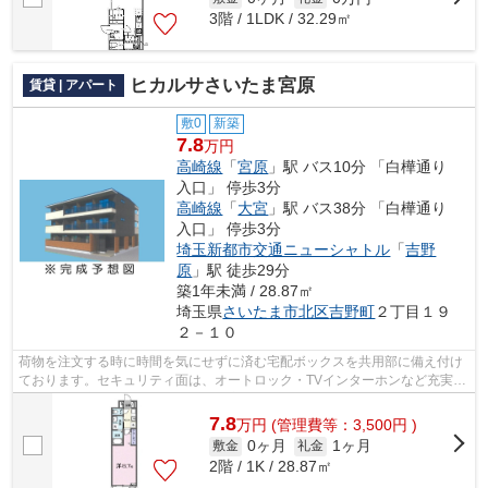
3階 / 1LDK / 32.29㎡
ヒカルサさいたま宮原
賃貸 | アパート
敷0
新築
7.8
万円
高崎線
「
宮原
」駅 バス10分 「白樺通り
入口」 停歩3分
高崎線
「
大宮
」駅 バス38分 「白樺通り
入口」 停歩3分
埼玉新都市交通ニューシャトル
「
吉野
原
」駅 徒歩29分
築1年未満 / 28.87㎡
埼玉県
さいたま市北区
吉野町
２丁目１９
２－１０
荷物を注文する時に時間を気にせずに済む宅配ボックスを共用部に備え付け
ております。セキュリティ面は、オートロック・TVインターホンなど充実し
ているので安心して生活できます。室...
7.8
万
円
(管理費等：3,500円 )
0ヶ月
1ヶ月
敷金
礼金
2階 / 1K / 28.87㎡