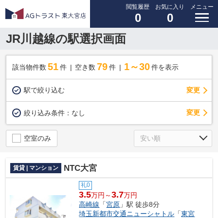
閲覧履歴
お気に入り
メニュー
0
0
JR川越線の駅選択画面
51
79
1～30
該当物件数
件
空き数
件
件を表示
駅で絞り込む
変更
変更
絞り込み条件：
なし
空室のみ
NTC大宮
賃貸 | マンション
礼0
3.5
3.7
万円～
万円
高崎線
「
宮原
」駅 徒歩8分
埼玉新都市交通ニューシャトル
「
東宮