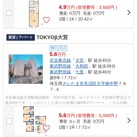
4.9
万
円
(管理費等：3,500円 )
0万円
0万円
敷金
礼金
1階 / 1K / 20.42㎡
TOKYOβ大宮
賃貸 | アパート
敷0
礼0
5.6
万円
京浜東北線
「
大宮
」駅 徒歩45分
東武野田線
「
大和田
」駅 徒歩38分
東武野田線
「
七里
」駅 徒歩46分
築9年 / 7.72㎡
埼玉県
さいたま市見沼区
大字南中野
７８
７-４
京浜東北線大宮駅周辺物件：TOKYOβ大宮。ヨークマート 大宮南中野店まで
徒歩6分です。しっかりとした造りが自慢の築9年のアパート。こちらの物件
はアパートです。様々な物件をご紹介し...
5.6
万
円
(管理費等：5,000円 )
0ヶ月
0万円
敷金
礼金
1階 / 1R / 7.72㎡