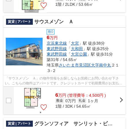
1階 / 2LDK / 53.66㎡
サウスメゾン Ａ
賃貸 | アパート
敷0
6
万円
京浜東北線
「
大宮
」駅 徒歩38分
東武野田線
「
大和田
」駅 徒歩25分
東武野田線
「
大宮公園
」駅 徒歩31分
築31年 / 54.65㎡
埼玉県
さいたま市見沼区
大字南中丸
２１
３-２
「サウスメゾン Ａ」の物件情報をお探しならお気軽にお問い合わせ下さ
い。こちらの物件はアパートです。クレジットカードで初期費用がお支払い
いただけるので、決済の手間が軽減でき...
6
万
円
(管理費等：4,500円 )
0万円
1ヶ月
敷金
礼金
1階 / 3DK / 54.65㎡
グランソフィア サンリット・ビラ五番館
賃貸 | アパート