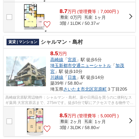
8.7
万
円
(管理費等：7,000円 )
0万円
1ヶ月
敷金
礼金
3階 / 1LDK / 50.37㎡
シャルマン・島村
賃貸 | マンション
8.5
万円
高崎線
「
宮原
」駅 徒歩5分
埼玉新都市交通ニューシャトル
「
加茂
宮
」駅 徒歩10分
川越線
「
日進
」駅 徒歩14分
築39年 / 58.80㎡
埼玉県
さいたま市北区
宮原町
３丁目205
高崎線宮原駅周辺物件：シャルマン・島村。薬や日用品を買うのに便利なス
ギ薬局 大宮宮原店まで、275mです。徒歩5分で駅にアクセスできる物件で
す。最上階のマンションです。不動産物...
8.5
万
円
(管理費等：5,000円 )
2ヶ月
1ヶ月
敷金
礼金
3階 / 3LDK / 58.80㎡