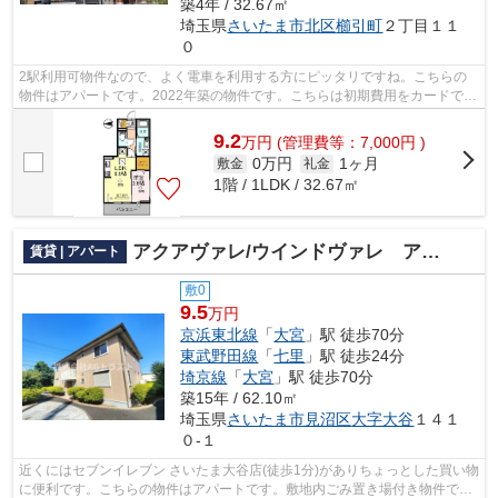
築4年 / 32.67㎡
埼玉県
さいたま市北区
櫛引町
２丁目１１
０
2駅利用可物件なので、よく電車を利用する方にピッタリですね。こちらの
物件はアパートです。2022年築の物件です。こちらは初期費用をカードでお
支払いいただける物件です。当社スタッ...
9.2
万
円
(管理費等：7,000円 )
0万円
1ヶ月
敷金
礼金
1階 / 1LDK / 32.67㎡
アクアヴァレ/ウインドヴァレ アクアヴァレ棟
賃貸 | アパート
敷0
9.5
万円
京浜東北線
「
大宮
」駅 徒歩70分
東武野田線
「
七里
」駅 徒歩24分
埼京線
「
大宮
」駅 徒歩70分
築15年 / 62.10㎡
埼玉県
さいたま市見沼区
大字大谷
１４１
０-１
近くにはセブンイレブン さいたま大谷店(徒歩1分)がありちょっとした買い物
に便利です。こちらの物件はアパートです。敷地内ごみ置き場付き物件でゴ