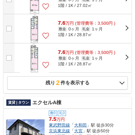
1階 / 1K / 27.02㎡
7.6
万
円
(管理費等：3,500円 )
0ヶ月
1ヶ月
敷金
礼金
1階 / 1K / 28.87㎡
7.6
万
円
(管理費等：3,500円 )
0ヶ月
1ヶ月
敷金
礼金
1階 / 1K / 28.87㎡
2
残り
件を表示する
エクセルA棟
賃貸 | タウン
敷0
礼0
7.5
万円
東武野田線
「
大和田
」駅 徒歩30分
京浜東北線
「
大宮
」駅 徒歩50分