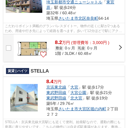
埼玉新都市交通ニューシャトル
「
東宮
原
」駅 徒歩24分
築32年 / 60.48㎡
埼玉県
さいたま市北区
奈良町
64-14
こだわりポイント満載のグランパレスダイトー。物件の近くに駅が2つある
ため、用途や行き先によって経路を選べます。歩いて12分ほどで駅にアクセ
スできる、立地の良さも魅力の物件です...
8.2
万
円
(管理費等：3,000円 )
0ヶ月
0ヶ月
敷金
礼金
1階 / 3LDK / 60.48㎡
STELLA
賃貸 | ハイツ
8.4
万円
京浜東北線
「
大宮
」駅 徒歩17分
東武野田線
「
大宮公園
」駅 徒歩21分
東武野田線
「
北大宮
」駅 徒歩19分
築5年 / 29.76㎡
埼玉県
さいたま市大宮区
堀の内町
２丁目
２７２
STELLA：京浜東北線大宮駅にも近くて便利。始発駅なので、通勤の際にも
座席に座りやすいです。こちらの物件には自走式駐車場があります。敷地内