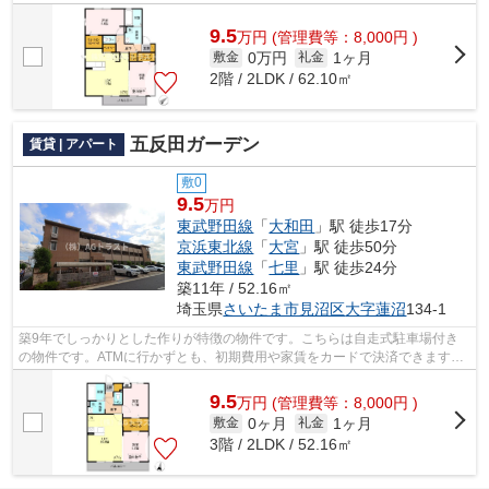
ミ出しを楽にできます。最上階のア...
9.5
万
円
(管理費等：8,000円 )
0万円
1ヶ月
敷金
礼金
2階 / 2LDK / 62.10㎡
五反田ガーデン
賃貸 | アパート
敷0
9.5
万円
東武野田線
「
大和田
」駅 徒歩17分
京浜東北線
「
大宮
」駅 徒歩50分
東武野田線
「
七里
」駅 徒歩24分
築11年 / 52.16㎡
埼玉県
さいたま市見沼区
大字蓮沼
134-1
築9年でしっかりとした作りが特徴の物件です。こちらは自走式駐車場付き
の物件です。ATMに行かずとも、初期費用や家賃をカードで決済できます。
最上階の物件です。できるだけ早めに不...
9.5
万
円
(管理費等：8,000円 )
0ヶ月
1ヶ月
敷金
礼金
3階 / 2LDK / 52.16㎡