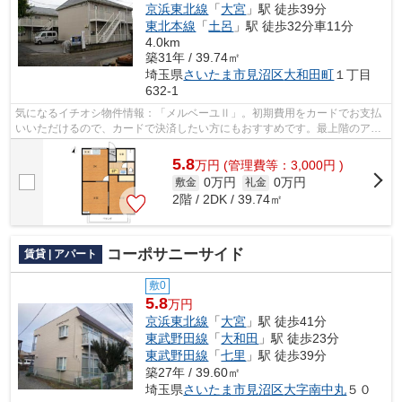
京浜東北線
「
大宮
」駅 徒歩39分
東北本線
「
土呂
」駅 徒歩32分車11分
4.0km
築31年 / 39.74㎡
埼玉県
さいたま市見沼区
大和田町
１丁目
632-1
気になるイチオシ物件情報：「メルベーユⅡ」。初期費用をカードでお支払
いいただけるので、カードで決済したい方にもおすすめです。最上階のアパ
ートです。こちらの物件はアパートです...
5.8
万
円
(管理費等：3,000円 )
0万円
0万円
敷金
礼金
2階 / 2DK / 39.74㎡
コーポサニーサイド
賃貸 | アパート
敷0
5.8
万円
京浜東北線
「
大宮
」駅 徒歩41分
東武野田線
「
大和田
」駅 徒歩23分
東武野田線
「
七里
」駅 徒歩39分
築27年 / 39.60㎡
埼玉県
さいたま市見沼区
大字南中丸
５０