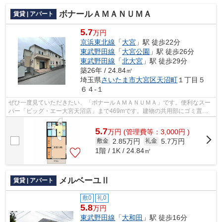
ボナールＡＭＡＮＵＭＡ
賃貸 | アパート
5.7
万円
京浜東北線
「
大宮
」駅 徒歩22分
東武野田線
「
大宮公園
」駅 徒歩26分
東武野田線
「
北大宮
」駅 徒歩29分
築26年 / 24.84㎡
埼玉県
さいたま市大宮区
天沼町
１丁目５
６４-１
ぜひ一度見ていただきたい、「ボナールＡＭＡＮＵＭＡ」です。便利なスー
パー「ビッグ・エー大宮天沼店」まで469mです。建物の共用部にゴミ置き
場があるので、外部の人にゴミを見られ...
5.7
万
円
(管理費等：3,000円 )
2.85万円
5.7万円
敷金
礼金
1階 / 1K / 24.84㎡
メルベーユⅡ
賃貸 | アパート
敷0
礼0
5.8
万円
東武野田線
「
大和田
」駅 徒歩16分