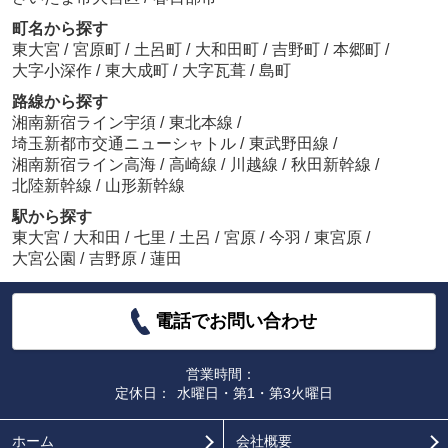
町名から探す
東大宮
/
宮原町
/
土呂町
/
大和田町
/
吉野町
/
本郷町
/
大字小深作
/
東大成町
/
大字瓦葺
/
島町
路線から探す
湘南新宿ライン宇須
/
東北本線
/
埼玉新都市交通ニューシャトル
/
東武野田線
/
湘南新宿ライン高海
/
高崎線
/
川越線
/
秋田新幹線
/
北陸新幹線
/
山形新幹線
駅から探す
東大宮
/
大和田
/
七里
/
土呂
/
宮原
/
今羽
/
東宮原
/
大宮公園
/
吉野原
/
蓮田
電話でお問い合わせ
営業時間：
定休日：
水曜日・第1・第3火曜日
ホーム
会社概要