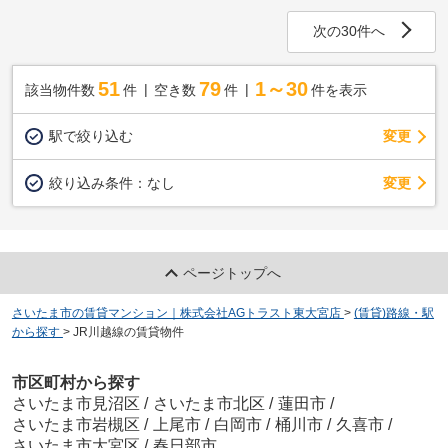
次の30件へ
51
79
1～30
該当物件数
件
空き数
件
件を表示
駅で絞り込む
変更
変更
絞り込み条件：
なし
ページトップへ
さいたま市の賃貸マンション｜株式会社AGトラスト東大宮店
>
(賃貸)路線・駅
から探す
>
JR川越線の賃貸物件
市区町村から探す
さいたま市見沼区
/
さいたま市北区
/
蓮田市
/
さいたま市岩槻区
/
上尾市
/
白岡市
/
桶川市
/
久喜市
/
さいたま市大宮区
/
春日部市