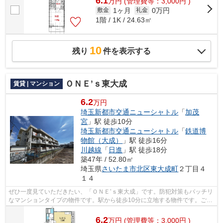
6.1
万
円
(管理費等：3,000円 )
1ヶ月
0万円
敷金
礼金
1階 / 1K / 24.63㎡
10
残り
件を表示する
ＯＮＥ’ｓ東大成
賃貸 | マンション
6.2
万円
埼玉新都市交通ニューシャトル
「
加茂
宮
」駅 徒歩10分
埼玉新都市交通ニューシャトル
「
鉄道博
物館（大成）
」駅 徒歩16分
川越線
「
日進
」駅 徒歩18分
築47年 / 52.80㎡
埼玉県
さいたま市北区
東大成町
２丁目４
１４
ぜひ一度見ていただきたい、「ＯＮＥ’ｓ東大成」です。防犯対策もバッチリ
なマンションタイプの物件です。駅から徒歩10分に立地する物件です。ごみ
をもって歩く距離を少なくしたい方に...
6.2
万
円
(管理費等：3,000円 )