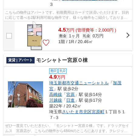
３
こちらの物件はアパートです。初期費用はカードで決済いただけます。目的
に応じて選べる2駅利用可能な物件です。様々な物件をご紹介しておりま
す。数多くの物件の中から、お客様がお望...
4.5
万
円
(管理費等：2,000円 )
1ヶ月
0万円
敷金
礼金
1階 / 1R / 20.46㎡
モンシャトー宮原Ｏ棟
賃貸 | アパート
敷0
礼0
4.9
万円
埼玉新都市交通ニューシャトル
「
加茂
宮
」駅 徒歩2分
高崎線
「
宮原
」駅 徒歩14分
川越線
「
日進
」駅 徒歩17分
築22年 / 20.42㎡
埼玉県
さいたま市北区
宮原町
１丁目５１
７-３
ぜひ一度見ていただきたい、「モンシャトー宮原Ｏ棟」です。ドラッグセイ
ムス 宮原店が、こちらの物件から484mのところにあります。クレジット
カードで初期費用がお支払いいただける...