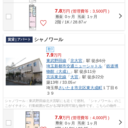
7.8
万
円
(管理費等：3,500円 )
0ヶ月
1ヶ月
敷金
礼金
2階 / 1K / 28.87㎡
シャノワール
賃貸 | アパート
敷0
7.9
万円
東武野田線
「
北大宮
」駅 徒歩6分
埼玉新都市交通ニューシャトル
「
鉄道博
物館（大成）
」駅 徒歩11分
京浜東北線
「
大宮
」駅 徒歩22分
築13年 / 33.05㎡
埼玉県
さいたま市北区
東大成町
１丁目６
３９
シャノワール：東武野田線北大宮駅にも近くて便利。「シャノワール」のこ
こがイチオシ。行動範囲が広がる2駅利用可能な物件です。こちらの物件は
アパートです。できるだけ早めに不動産...
7.9
万
円
(管理費等：4,000円 )
0ヶ月
1ヶ月
敷金
礼金