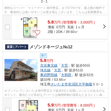
２-１
便利なスーパー「マミーマート 南中野店」まで477mです。最上階の物件で
す。敷地内には使いやすいごみ置き場もございます。こちらは初期費用をカ
ードでお支払いいただける物件です。さ...
5.8
万
円
(管理費等：3,000円 )
0万円
1ヶ月
敷金
礼金
2階 / 2DK / 39.60㎡
メゾンドネージュ№12
賃貸 | アパート
敷0
5.9
万円
京浜東北線
「
大宮
」駅 徒歩50分
埼京線
「
大宮
」駅 徒歩51分
東武野田線
「
大和田
」駅 徒歩32分
築33年 / 53.66㎡
埼玉県
さいたま市見沼区
大字御蔵
５０-１
セブンイレブン さいたま南中野店まで徒歩5分と近場にコンビニがあるのも
ポイント。陽当たりが良好なアパートは梅雨時期の湿気もたまりにくい条件
となっています。初期費用のカード決...
5.9
万
円
(管理費等：8,000円 )
0万円
1ヶ月
敷金
礼金