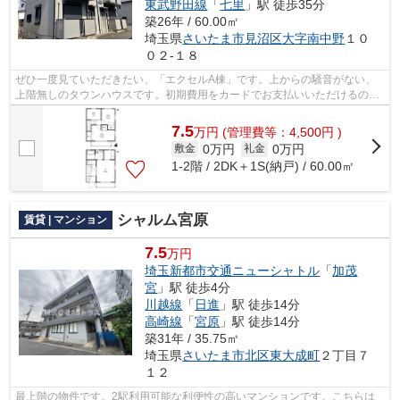
東武野田線
「
七里
」駅 徒歩35分
築26年 / 60.00㎡
埼玉県
さいたま市見沼区
大字南中野
１０
０２-１８
ぜひ一度見ていただきたい、「エクセルA棟」です。上からの騒音がない、
上階無しのタウンハウスです。初期費用をカードでお支払いいただけるの
で、カードで決済したい方にもおすすめで...
7.5
万
円
(管理費等：4,500円 )
0万円
0万円
敷金
礼金
1‐2階 / 2DK＋1S(納戸) / 60.00㎡
シャルム宮原
賃貸 | マンション
7.5
万円
埼玉新都市交通ニューシャトル
「
加茂
宮
」駅 徒歩4分
川越線
「
日進
」駅 徒歩14分
高崎線
「
宮原
」駅 徒歩14分
築31年 / 35.75㎡
埼玉県
さいたま市北区
東大成町
２丁目７
１２
最上階の物件です。2駅利用可能な利便性の高いマンションです。こちらは