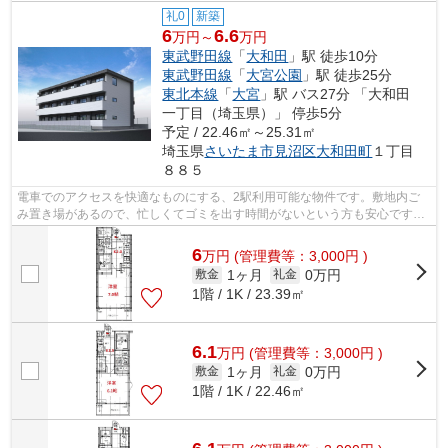
礼0
新築
6
6.6
万円～
万円
東武野田線
「
大和田
」駅 徒歩10分
東武野田線
「
大宮公園
」駅 徒歩25分
東北本線
「
大宮
」駅 バス27分 「大和田
一丁目（埼玉県）」 停歩5分
予定 / 22.46㎡～25.31㎡
埼玉県
さいたま市見沼区
大和田町
１丁目
８８５
電車でのアクセスを快適なものにする、2駅利用可能な物件です。敷地内ご
み置き場があるので、忙しくてゴミを出す時間がないという方も安心です。
駅から徒歩10分の物件で、電車での通勤...
6
万
円
(管理費等：3,000円 )
1ヶ月
0万円
敷金
礼金
1階 / 1K / 23.39㎡
6.1
万
円
(管理費等：3,000円 )
1ヶ月
0万円
敷金
礼金
1階 / 1K / 22.46㎡