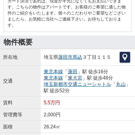
カード決済であれば、現金が手元になくてもお支払いできま
す。こちらの物件はアパートです。お客様のご希望に適した物
件のご紹介をいたします。個々のこだわりやご要望などござい
ましたら、お気軽に当社へご連絡下さい。お待ちしておりま
す。
物件概要
所在地
埼玉県
蓮田市
馬込
３丁目１１５
東北本線
「
蓮田
」駅 徒歩16分
東北本線
「
東大宮
」駅 徒歩48分
交通
埼玉新都市交通ニューシャトル
「
丸山
」
駅 徒歩52分
賃料
5.5万円
管理費等
2,000円
面積
26.24㎡