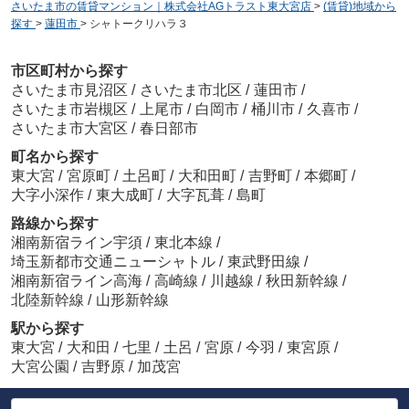
さいたま市の賃貸マンション｜株式会社AGトラスト東大宮店
>
(賃貸)地域から
探す
>
蓮田市
>
シャトークリハラ３
市区町村から探す
さいたま市見沼区
/
さいたま市北区
/
蓮田市
/
さいたま市岩槻区
/
上尾市
/
白岡市
/
桶川市
/
久喜市
/
さいたま市大宮区
/
春日部市
町名から探す
東大宮
/
宮原町
/
土呂町
/
大和田町
/
吉野町
/
本郷町
/
大字小深作
/
東大成町
/
大字瓦葺
/
島町
路線から探す
湘南新宿ライン宇須
/
東北本線
/
埼玉新都市交通ニューシャトル
/
東武野田線
/
湘南新宿ライン高海
/
高崎線
/
川越線
/
秋田新幹線
/
北陸新幹線
/
山形新幹線
駅から探す
東大宮
/
大和田
/
七里
/
土呂
/
宮原
/
今羽
/
東宮原
/
大宮公園
/
吉野原
/
加茂宮