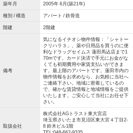
築年月
2005年 6月(築21年)
種別 / 構造
アパート / 鉄骨造
階建
2階建
気になるイチオシ物件情報：「シャトー
クリハラ３」。薬や日用品を買うのに便
利なドラッグセイムス 蓮田馬込店まで1
70mです。カード決済で手元にお金がな
くても初期費用や家賃支払いができま
備考
す。最上階のアパートです。蓮田市内の
物件情報をお求めなら、お気軽に当社へ
ご連絡下さい。地域に密着しているの
で、確かな賃貸情報と地域情報をご提供
いたします。ご安心して当社にお任せ下
さい。
株式会社AGトラスト東大宮店
埼玉県さいたま市見沼区東大宮４丁目2-
取扱会社
8 鈴木ビル1階
TEL:048-662-9335