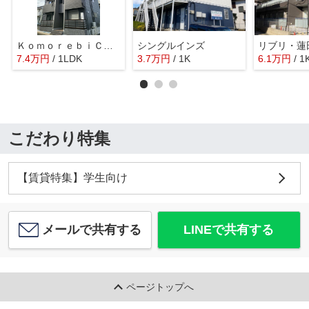
ＫｏｍｏｒｅｂｉＣｏｕｒｔ
シングルインズ
リブリ・蓮
7.4
万
円
/ 1LDK
3.7
万
円
/ 1K
6.1
万
円
/ 1
こだわり特集
【賃貸特集】学生向け
メールで共有する
LINEで共有する
ページトップへ