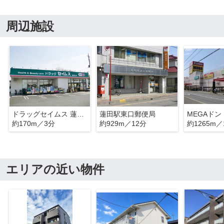
周辺施設
ドラッグセイムス 蓮田馬込店
蓮田駅東口郵便局
約170m／3分
約929m／12分
約1265m／
エリアの近い物件