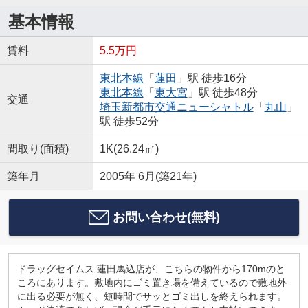
基本情報
賃料
5.5万円
東北本線
「
蓮田
」駅 徒歩16分
東北本線
「
東大宮
」駅 徒歩48分
交通
埼玉新都市交通ニューシャトル
「
丸山
」
駅 徒歩52分
間取り(面積)
1K(26.24㎡)
築年月
2005年 6月(築21年)
お問い合わせ(無料)
ドラッグセイムス 蓮田馬込店が、こちらの物件から170mのと
ころにあります。敷地内にゴミ置き場を備えているので敷地外
に出る必要が無く、短時間でサッとゴミ出しを終えられます。