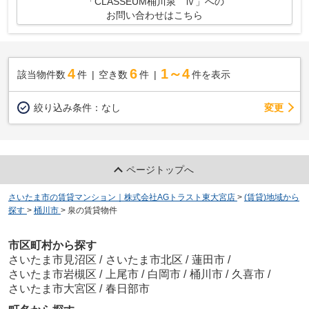
「CLASSEUM桶川泉 Ⅳ」への
お問い合わせはこちら
4
6
1～4
該当物件数
件
空き数
件
件を表示
変更
絞り込み条件：
なし
ページトップへ
さいたま市の賃貸マンション｜株式会社AGトラスト東大宮店
>
(賃貸)地域から
探す
>
桶川市
>
泉の賃貸物件
市区町村から探す
さいたま市見沼区
/
さいたま市北区
/
蓮田市
/
さいたま市岩槻区
/
上尾市
/
白岡市
/
桶川市
/
久喜市
/
さいたま市大宮区
/
春日部市