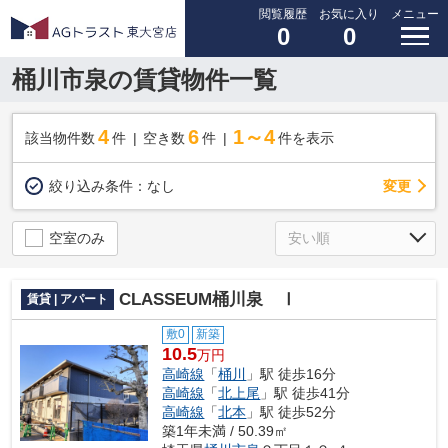
閲覧履歴
お気に入り
メニュー
0
0
桶川市泉の賃貸物件一覧
4
6
1～4
該当物件数
件
空き数
件
件を表示
変更
絞り込み条件：
なし
空室のみ
CLASSEUM桶川泉 Ⅰ
賃貸 | アパート
敷0
新築
10.5
万円
高崎線
「
桶川
」駅 徒歩16分
高崎線
「
北上尾
」駅 徒歩41分
高崎線
「
北本
」駅 徒歩52分
築1年未満 / 50.39㎡