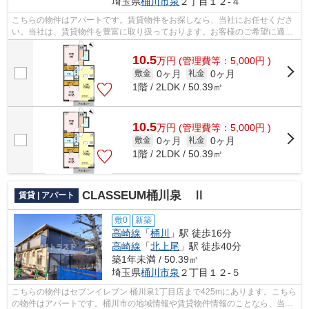
埼玉県
桶川市
泉
２丁目１２-４
こちらの物件はアパートです。賃貸物件をお探しなら、当社にお任せくださ
い。当社は、賃貸物件を豊富に取り扱っております。お客様のご希望に適し
た物件をご紹介できるよう、全力で努...
10.5
万
円
(管理費等：5,000円 )
0ヶ月
0ヶ月
敷金
礼金
1階 / 2LDK / 50.39㎡
10.5
万
円
(管理費等：5,000円 )
0ヶ月
0ヶ月
敷金
礼金
1階 / 2LDK / 50.39㎡
CLASSEUM桶川泉 Ⅱ
賃貸 | アパート
敷0
新築
高崎線
「
桶川
」駅 徒歩16分
高崎線
「
北上尾
」駅 徒歩40分
築1年未満 / 50.39㎡
埼玉県
桶川市
泉
２丁目１２-５
こちらの物件はセブンイレブン 桶川泉1丁目店まで425mにあります。こちら
の物件はアパートです。桶川市の地域情報や賃貸物件情報のことなら、当社