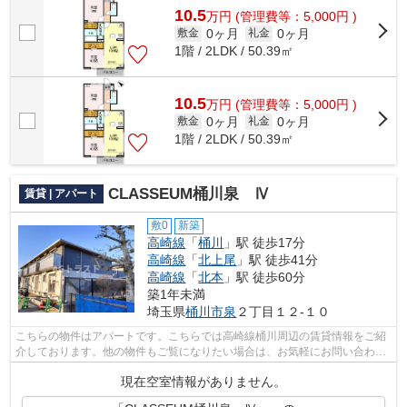
10.5
万
円
(管理費等：5,000円 )
0ヶ月
0ヶ月
敷金
礼金
1階 / 2LDK / 50.39㎡
10.5
万
円
(管理費等：5,000円 )
0ヶ月
0ヶ月
敷金
礼金
1階 / 2LDK / 50.39㎡
CLASSEUM桶川泉 Ⅳ
賃貸 | アパート
敷0
新築
高崎線
「
桶川
」駅 徒歩17分
高崎線
「
北上尾
」駅 徒歩41分
高崎線
「
北本
」駅 徒歩60分
築1年未満
埼玉県
桶川市
泉
２丁目１２-１０
こちらの物件はアパートです。こちらでは高崎線桶川周辺の賃貸情報をご紹
介しております。他の物件もご覧になりたい場合は、お気軽にお問い合わせ
ください。
現在空室情報がありません。