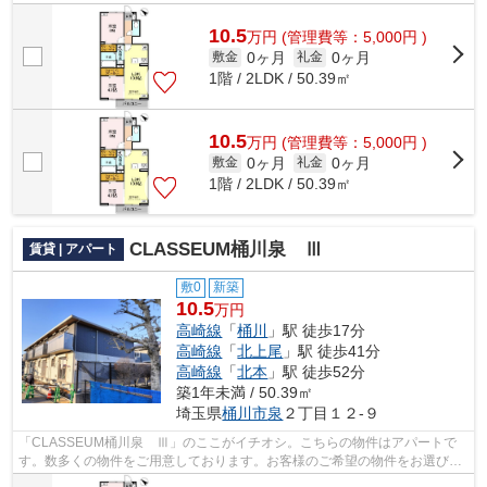
にお任せ下さい。地域に特化した当社...
10.5
万
円
(管理費等：5,000円 )
0ヶ月
0ヶ月
敷金
礼金
1階 / 2LDK / 50.39㎡
10.5
万
円
(管理費等：5,000円 )
0ヶ月
0ヶ月
敷金
礼金
1階 / 2LDK / 50.39㎡
CLASSEUM桶川泉 Ⅲ
賃貸 | アパート
敷0
新築
10.5
万円
高崎線
「
桶川
」駅 徒歩17分
高崎線
「
北上尾
」駅 徒歩41分
高崎線
「
北本
」駅 徒歩52分
築1年未満 / 50.39㎡
埼玉県
桶川市
泉
２丁目１２-９
「CLASSEUM桶川泉 Ⅲ」のここがイチオシ。こちらの物件はアパートで
す。数多くの物件をご用意しております。お客様のご希望の物件をお選び下
さい。スタッフ一同、ご協力させて頂きます。