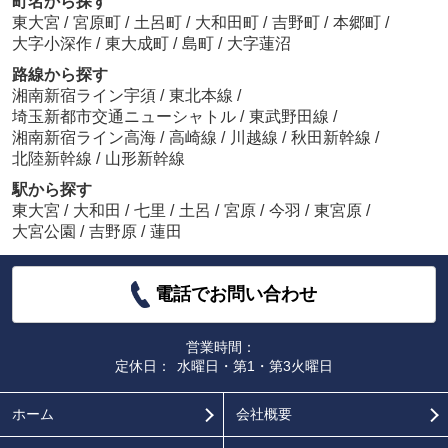
町名から探す
東大宮
/
宮原町
/
土呂町
/
大和田町
/
吉野町
/
本郷町
/
大字小深作
/
東大成町
/
島町
/
大字蓮沼
路線から探す
湘南新宿ライン宇須
/
東北本線
/
埼玉新都市交通ニューシャトル
/
東武野田線
/
湘南新宿ライン高海
/
高崎線
/
川越線
/
秋田新幹線
/
北陸新幹線
/
山形新幹線
駅から探す
東大宮
/
大和田
/
七里
/
土呂
/
宮原
/
今羽
/
東宮原
/
大宮公園
/
吉野原
/
蓮田
電話でお問い合わせ
営業時間：
定休日：
水曜日・第1・第3火曜日
ホーム
会社概要