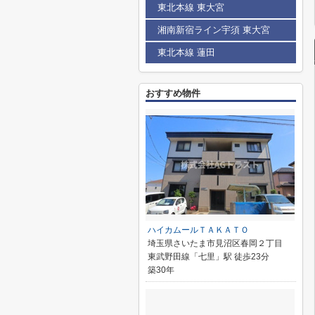
東北本線 東大宮
湘南新宿ライン宇須 東大宮
東北本線 蓮田
おすすめ物件
ハイカムールＴＡＫＡＴＯ
埼玉県さいたま市見沼区春岡２丁目
東武野田線「七里」駅 徒歩23分
築30年