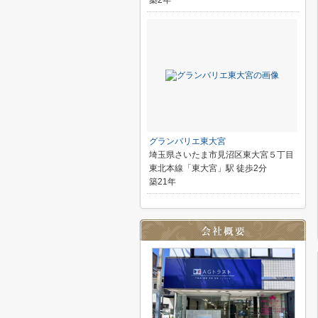
築2年
グランバリエ東大宮
埼玉県さいたま市見沼区東大宮５丁目
東北本線「東大宮」駅 徒歩2分
築21年