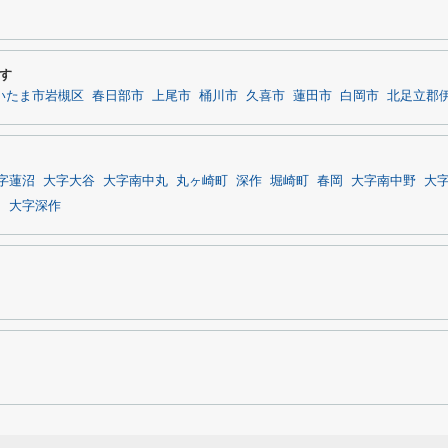
す
いたま市岩槻区
春日部市
上尾市
桶川市
久喜市
蓮田市
白岡市
北足立郡
字蓮沼
大字大谷
大字南中丸
丸ヶ崎町
深作
堀崎町
春岡
大字南中野
大
川
大字深作