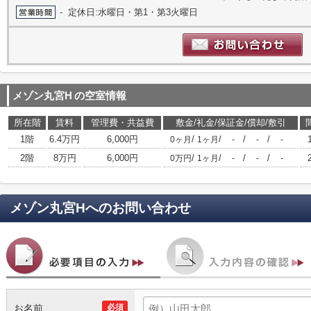
- 定休日:水曜日・第1・第3火曜日
メゾン丸宮H
の空室情報
所在階
賃料
管理費・共益費
敷金/礼金/保証金/償却/敷引
1階
6.4万円
6,000円
/
/
/
/
0ヶ月
1ヶ月
-
-
-
2階
8万円
6,000円
/
/
/
/
0万円
1ヶ月
-
-
-
メゾン丸宮H
へのお問い合わせ
お名前
必須