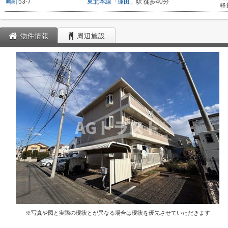
崎町
53-7
東北本線
「
蓮田
」駅 徒歩40分
軽
物件情報
周辺施設
※写真や図と実際の現状とが異なる場合は現状を優先させていただきます