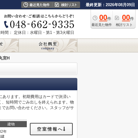
最終更新：2026年08月09日
00
00
件
件
最近見た物件
検討リスト
業時間：
定休日：水曜日・第1・第3火曜日
丸宮H
mにあります。初期費用はカードで決済い
く、短時間でごみ出しを終えられます。物
までお問い合わせください。スタッフがサ
建物
空室情報へ
32年
階建