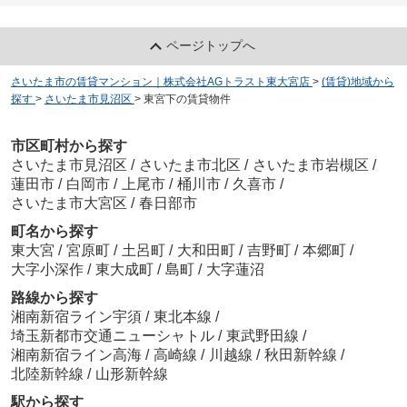
ページトップへ
さいたま市の賃貸マンション｜株式会社AGトラスト東大宮店
>
(賃貸)地域から
探す
>
さいたま市見沼区
>
東宮下の賃貸物件
市区町村から探す
さいたま市見沼区
/
さいたま市北区
/
さいたま市岩槻区
/
蓮田市
/
白岡市
/
上尾市
/
桶川市
/
久喜市
/
さいたま市大宮区
/
春日部市
町名から探す
東大宮
/
宮原町
/
土呂町
/
大和田町
/
吉野町
/
本郷町
/
大字小深作
/
東大成町
/
島町
/
大字蓮沼
路線から探す
湘南新宿ライン宇須
/
東北本線
/
埼玉新都市交通ニューシャトル
/
東武野田線
/
湘南新宿ライン高海
/
高崎線
/
川越線
/
秋田新幹線
/
北陸新幹線
/
山形新幹線
駅から探す