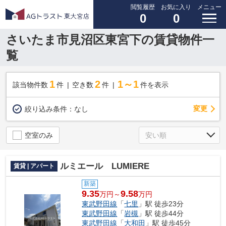
閲覧履歴
お気に入り
メニュー
0
0
さいたま市見沼区東宮下の賃貸物件一
覧
1
2
1～1
該当物件数
件
空き数
件
件を表示
変更
絞り込み条件：
なし
空室のみ
ルミエール LUMIERE
賃貸 | アパート
新築
9.35
9.58
万円～
万円
東武野田線
「
七里
」駅 徒歩23分
東武野田線
「
岩槻
」駅 徒歩44分
東武野田線
「
大和田
」駅 徒歩45分