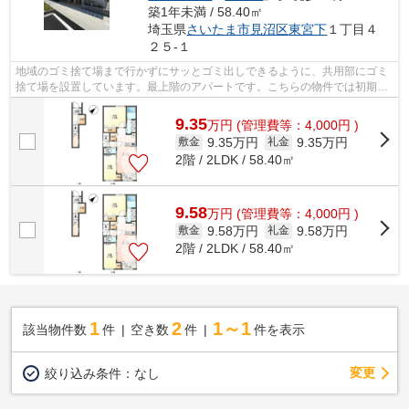
築1年未満 / 58.40㎡
埼玉県
さいたま市見沼区
東宮下
１丁目４
２５-１
地域のゴミ捨て場まで行かずにサッとゴミ出しできるように、共用部にゴミ
捨て場を設置しています。最上階のアパートです。こちらの物件では初期費
用をカードでお支払いいただけます。...
9.35
万
円
(管理費等：4,000円 )
9.35万円
9.35万円
敷金
礼金
2階 / 2LDK / 58.40㎡
9.58
万
円
(管理費等：4,000円 )
9.58万円
9.58万円
敷金
礼金
2階 / 2LDK / 58.40㎡
1
2
1～1
該当物件数
件
空き数
件
件を表示
変更
絞り込み条件：
なし