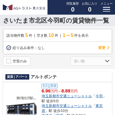
閲覧履歴
お気に入り
メニュー
0
0
さいたま市北区今羽町の賃貸物件一覧
5
10
1～5
該当物件数
件
空き数
件
件を表示
変更
絞り込み条件：
なし
空室のみ
アルトポンテ
賃貸 | アパート
礼0
新築
6.96
8.89
万円～
万円
埼玉新都市交通ニューシャトル
「
今羽
」
駅 徒歩5分
埼玉新都市交通ニューシャトル
「
東宮
原
」駅 徒歩10分