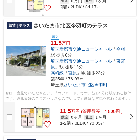
0万円
1ヶ月
敷金
礼金
2階 / 2LDK / 64.17㎡
さいたま市北区今羽町のテラス
賃貸 | テラス
敷0
11.5
万円
埼玉新都市交通ニューシャトル
「
今羽
」
駅 徒歩6分
埼玉新都市交通ニューシャトル
「
東宮
原
」駅 徒歩13分
高崎線
「
宮原
」駅 徒歩23分
築25年 / 78.93㎡
埼玉県
さいたま市北区
今羽町
ぜひ一度見ていただきたい、「コアロード」です。徒歩5分に駅がある物件
です。通風良好のテラスハウスなのでいつでも新鮮な空気を味わえます。テ
ラスハウスの物件なので、階下の住人へ...
11.5
万
円
(管理費等：4,500円 )
0ヶ月
1ヶ月
敷金
礼金
1-2階 / 3LDK / 78.93㎡