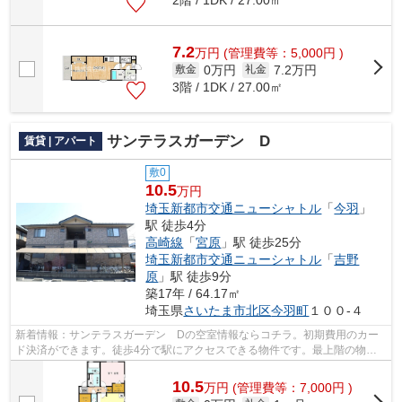
7.2
万
円
(管理費等：5,000円 )
0万円
7.2万円
敷金
礼金
3階 / 1DK / 27.00㎡
サンテラスガーデン D
賃貸 | アパート
敷0
10.5
万円
埼玉新都市交通ニューシャトル
「
今羽
」
駅 徒歩4分
高崎線
「
宮原
」駅 徒歩25分
埼玉新都市交通ニューシャトル
「
吉野
原
」駅 徒歩9分
築17年 / 64.17㎡
埼玉県
さいたま市北区
今羽町
１００-４
新着情報：サンテラスガーデン Dの空室情報ならコチラ。初期費用のカー
ド決済ができます。徒歩4分で駅にアクセスできる物件です。最上階の物件
です。いち早くご希望の条件から不動産...
10.5
万
円
(管理費等：7,000円 )