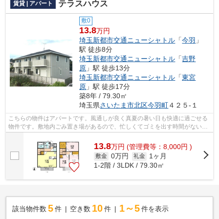
テラスハウス
賃貸 | アパート
敷0
13.8
万円
埼玉新都市交通ニューシャトル
「
今羽
」
駅 徒歩8分
埼玉新都市交通ニューシャトル
「
吉野
原
」駅 徒歩13分
埼玉新都市交通ニューシャトル
「
東宮
原
」駅 徒歩17分
築8年 / 79.30㎡
埼玉県
さいたま市北区
今羽町
４２５-１
こちらの物件はアパートです。風通しが良く真夏の暑い日も快適に過ごせる
物件です。敷地内ごみ置き場があるので、忙しくてゴミを出す時間がないと
いう方も安心です。築7年のイチオシ物...
13.8
万
円
(管理費等：8,000円 )
0万円
1ヶ月
敷金
礼金
1‐2階 / 3LDK / 79.30㎡
5
10
1～5
該当物件数
件
空き数
件
件を表示