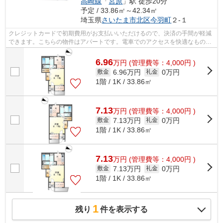
高崎線
「
宮原
」駅 徒歩20分
予定 / 33.86㎡～42.34㎡
埼玉県
さいたま市北区
今羽町
２-１
クレジットカードで初期費用がお支払いいただけるので、決済の手間が軽減
できます。こちらの物件はアパートです。電車でのアクセスを快適なものに
する、2駅利用可能な物件です。徒歩5...
6.96
万
円
(管理費等：4,000円 )
6.96万円
0万円
敷金
礼金
1階 / 1K / 33.86㎡
7.13
万
円
(管理費等：4,000円 )
7.13万円
0万円
敷金
礼金
1階 / 1K / 33.86㎡
7.13
万
円
(管理費等：4,000円 )
7.13万円
0万円
敷金
礼金
1階 / 1K / 33.86㎡
1
残り
件を表示する