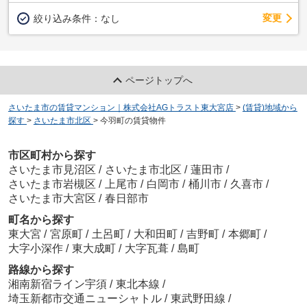
変更
絞り込み条件：
なし
ページトップへ
さいたま市の賃貸マンション｜株式会社AGトラスト東大宮店
>
(賃貸)地域から
探す
>
さいたま市北区
>
今羽町の賃貸物件
市区町村から探す
さいたま市見沼区
/
さいたま市北区
/
蓮田市
/
さいたま市岩槻区
/
上尾市
/
白岡市
/
桶川市
/
久喜市
/
さいたま市大宮区
/
春日部市
町名から探す
東大宮
/
宮原町
/
土呂町
/
大和田町
/
吉野町
/
本郷町
/
大字小深作
/
東大成町
/
大字瓦葺
/
島町
路線から探す
湘南新宿ライン宇須
/
東北本線
/
埼玉新都市交通ニューシャトル
/
東武野田線
/