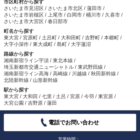
市区町村から探す
さいたま市見沼区
/
さいたま市北区
/
蓮田市
/
さいたま市岩槻区
/
上尾市
/
白岡市
/
桶川市
/
久喜市
/
さいたま市大宮区
/
春日部市
町名から探す
東大宮
/
宮原町
/
土呂町
/
大和田町
/
吉野町
/
本郷町
/
大字小深作
/
東大成町
/
島町
/
大字蓮沼
路線から探す
湘南新宿ライン宇須
/
東北本線
/
埼玉新都市交通ニューシャトル
/
東武野田線
/
湘南新宿ライン高海
/
高崎線
/
川越線
/
秋田新幹線
/
北陸新幹線
/
山形新幹線
駅から探す
東大宮
/
大和田
/
七里
/
土呂
/
宮原
/
今羽
/
東宮原
/
大宮公園
/
吉野原
/
蓮田
電話でお問い合わせ
営業時間：