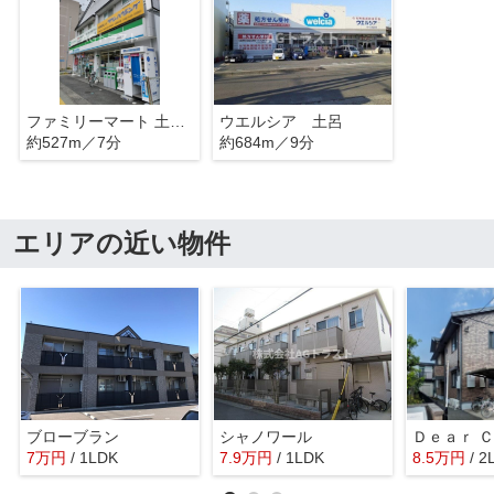
ファミリーマート 土呂駅前店
ウエルシア 土呂
約527m／7分
約684m／9分
エリアの近い物件
ブローブラン
シャノワール
7
万
円
/ 1LDK
7.9
万
円
/ 1LDK
8.5
万
円
/ 2