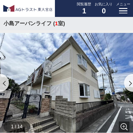
閲覧履歴
お気に入り
メニュー
1
0
小島アーバンライフ (
1
室)
1 / 14