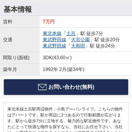
基本情報
賃料
7万円
東北本線
「
土呂
」駅 徒歩7分
交通
東武野田線
「
大宮公園
」駅 徒歩20分
東武野田線
「
大和田
」駅 徒歩24分
間取り(面積)
3DK(43.60㎡)
築年月
1992年 2月(築34年)
お問い合わせ(無料)
東北本線土呂駅周辺物件：小島アーバンライフ。こちらの物件
はアパートです。駅が周辺に2つあるので行動範囲が広がりま
す。駅から徒歩7分に立地する、魅力的な駅近物件です。あな
たにとって快適な物件を探すなら、当社にお任せ下さい。当社