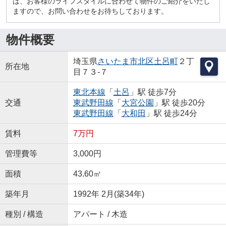
は、お客様のライフスタイルに合わせて物件のご紹介をいたし
ますので、お問い合わせをお待ちしております。
物件概要
埼玉県
さいたま市北区
土呂町
２丁
所在地
目７３-７
東北本線
「
土呂
」駅 徒歩7分
交通
東武野田線
「
大宮公園
」駅 徒歩20分
東武野田線
「
大和田
」駅 徒歩24分
賃料
7万円
管理費等
3,000円
面積
43.60㎡
築年月
1992年 2月(築34年)
種別 / 構造
アパート / 木造