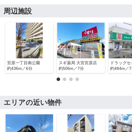
周辺施設
宮原一丁目南公園
スギ薬局 大宮宮原店
約436m／6分
約506m／7分
約484m／
エリアの近い物件