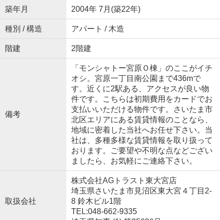
築年月
2004年 7月(築22年)
種別 / 構造
アパート / 木造
階建
2階建
「モンシャトー宮原Ｏ棟」のここがイチ
オシ。宮原一丁目南公園まで436mで
す。近くに2駅ある、アクセスが良い物
件です。こちらは初期費用をカードでお
支払いいただける物件です。さいたま市
備考
北区エリアにある賃貸情報のことなら、
地域に密着した当社へお任せ下さい。当
社は、多種多様な賃貸情報を取り扱って
おります。ご要望や不明な点などござい
ましたら、お気軽にご連絡下さい。
株式会社AGトラスト東大宮店
埼玉県さいたま市見沼区東大宮４丁目2-
取扱会社
8 鈴木ビル1階
TEL:048-662-9335