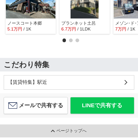
ノースコート本郷
プランネット土呂
メゾン･ド
5.1
万
円
/ 1K
6.7
万
円
/ 1LDK
7
万
円
/ 1K
こだわり特集
【賃貸特集】駅近
メールで共有する
LINEで共有する
ページトップへ