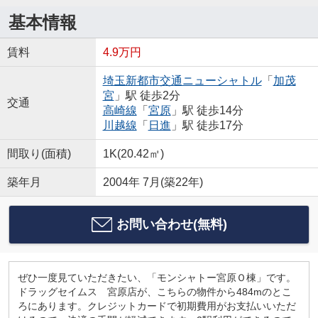
基本情報
賃料
4.9万円
埼玉新都市交通ニューシャトル
「
加茂
宮
」駅 徒歩2分
交通
高崎線
「
宮原
」駅 徒歩14分
川越線
「
日進
」駅 徒歩17分
間取り(面積)
1K(20.42㎡)
築年月
2004年 7月(築22年)
お問い合わせ(無料)
ぜひ一度見ていただきたい、「モンシャトー宮原Ｏ棟」です。
ドラッグセイムス 宮原店が、こちらの物件から484mのとこ
ろにあります。クレジットカードで初期費用がお支払いいただ