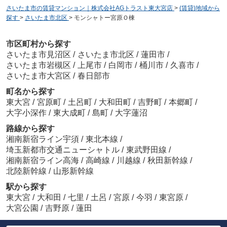
さいたま市の賃貸マンション｜株式会社AGトラスト東大宮店
>
(賃貸)地域から
探す
>
さいたま市北区
>
モンシャトー宮原Ｏ棟
市区町村から探す
さいたま市見沼区
/
さいたま市北区
/
蓮田市
/
さいたま市岩槻区
/
上尾市
/
白岡市
/
桶川市
/
久喜市
/
さいたま市大宮区
/
春日部市
町名から探す
東大宮
/
宮原町
/
土呂町
/
大和田町
/
吉野町
/
本郷町
/
大字小深作
/
東大成町
/
島町
/
大字蓮沼
路線から探す
湘南新宿ライン宇須
/
東北本線
/
埼玉新都市交通ニューシャトル
/
東武野田線
/
湘南新宿ライン高海
/
高崎線
/
川越線
/
秋田新幹線
/
北陸新幹線
/
山形新幹線
駅から探す
東大宮
/
大和田
/
七里
/
土呂
/
宮原
/
今羽
/
東宮原
/
大宮公園
/
吉野原
/
蓮田