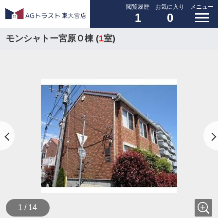
閲覧履歴
お気に入り
メニュー
1
0
モンシャトー宮原Ｏ棟 (
1
室)
1 / 14