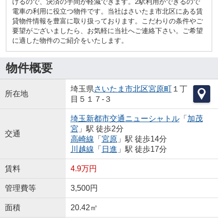
けるので、決済の手間が軽減できます。2駅利用ができるので
電車の利用に役立つ物件です。当社はさいたま市北区にある賃
貸物件情報を豊富に取り扱っております。こだわりの条件やご
要望がございましたら、お気軽に当社へご連絡下さい。ご希望
に適した物件のご紹介をいたします。
物件概要
埼玉県
さいたま市北区
宮原町
１丁
所在地
目５１７-３
埼玉新都市交通ニューシャトル
「
加茂
宮
」駅 徒歩2分
交通
高崎線
「
宮原
」駅 徒歩14分
川越線
「
日進
」駅 徒歩17分
賃料
4.9万円
管理費等
3,500円
面積
20.42㎡