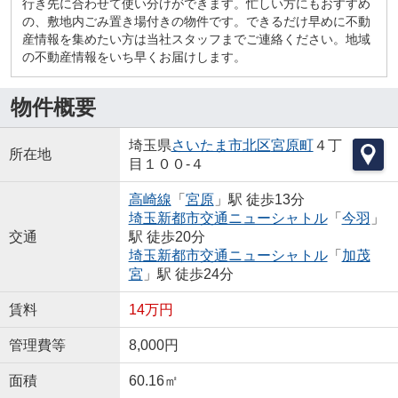
行き先に合わせて使い分けができます。忙しい方にもおすすめ
の、敷地内ごみ置き場付きの物件です。できるだけ早めに不動
産情報を集めたい方は当社スタッフまでご連絡ください。地域
の不動産情報をいち早くお届けします。
物件概要
埼玉県
さいたま市北区
宮原町
４丁
所在地
目１００-４
高崎線
「
宮原
」駅 徒歩13分
埼玉新都市交通ニューシャトル
「
今羽
」
交通
駅 徒歩20分
埼玉新都市交通ニューシャトル
「
加茂
宮
」駅 徒歩24分
賃料
14万円
管理費等
8,000円
面積
60.16㎡