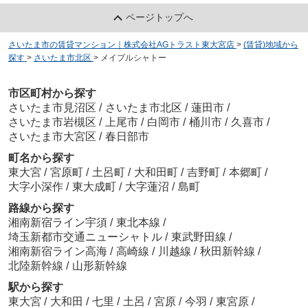
ページトップへ
さいたま市の賃貸マンション｜株式会社AGトラスト東大宮店
>
(賃貸)地域から
探す
>
さいたま市北区
>
メイプルシャトー
市区町村から探す
さいたま市見沼区
/
さいたま市北区
/
蓮田市
/
さいたま市岩槻区
/
上尾市
/
白岡市
/
桶川市
/
久喜市
/
さいたま市大宮区
/
春日部市
町名から探す
東大宮
/
宮原町
/
土呂町
/
大和田町
/
吉野町
/
本郷町
/
大字小深作
/
東大成町
/
大字蓮沼
/
島町
路線から探す
湘南新宿ライン宇須
/
東北本線
/
埼玉新都市交通ニューシャトル
/
東武野田線
/
湘南新宿ライン高海
/
高崎線
/
川越線
/
秋田新幹線
/
北陸新幹線
/
山形新幹線
駅から探す
東大宮
/
大和田
/
七里
/
土呂
/
宮原
/
今羽
/
東宮原
/