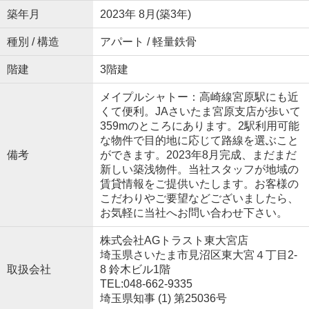
築年月
2023年 8月(築3年)
種別 / 構造
アパート / 軽量鉄骨
階建
3階建
メイプルシャトー：高崎線宮原駅にも近
くて便利。JAさいたま宮原支店が歩いて
359mのところにあります。2駅利用可能
な物件で目的地に応じて路線を選ぶこと
備考
ができます。2023年8月完成、まだまだ
新しい築浅物件。当社スタッフが地域の
賃貸情報をご提供いたします。お客様の
こだわりやご要望などございましたら、
お気軽に当社へお問い合わせ下さい。
株式会社AGトラスト東大宮店
埼玉県さいたま市見沼区東大宮４丁目2-
取扱会社
8 鈴木ビル1階
TEL:048-662-9335
埼玉県知事 (1) 第25036号