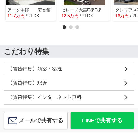
アーク本郷 壱番館
セレーノ大宮E棟E棟
クレリアス
11.7
万
円
/ 2LDK
12.5
万
円
/ 2LDK
16
万
円
/ 2
こだわり特集
【賃貸特集】新築・築浅
【賃貸特集】駅近
【賃貸特集】インターネット無料
メールで共有する
LINEで共有する