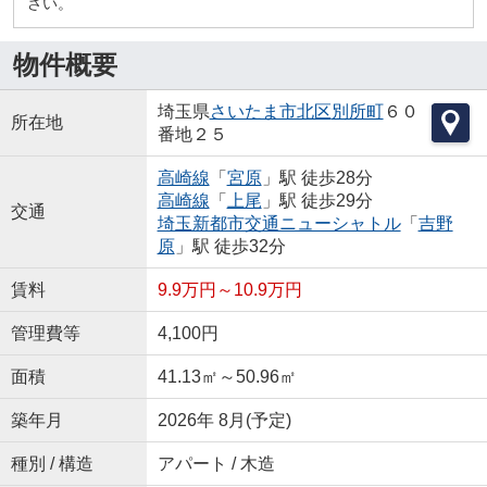
さい。
物件概要
埼玉県
さいたま市北区
別所町
６０
所在地
番地２５
高崎線
「
宮原
」駅 徒歩28分
高崎線
「
上尾
」駅 徒歩29分
交通
埼玉新都市交通ニューシャトル
「
吉野
原
」駅 徒歩32分
賃料
9.9万円～10.9万円
管理費等
4,100円
面積
41.13㎡～50.96㎡
築年月
2026年 8月(予定)
種別 / 構造
アパート / 木造