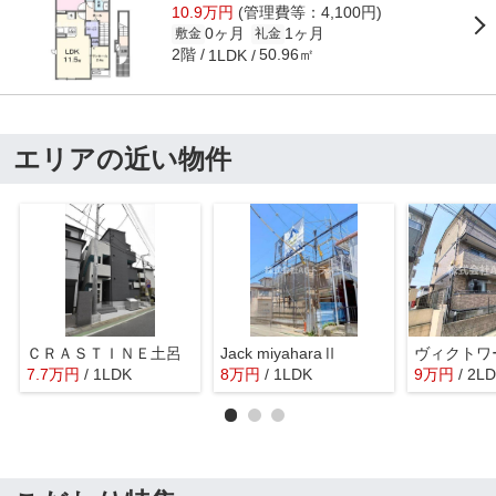
10.9万円
(管理費等：4,100円)
0ヶ月
1ヶ月
敷金
礼金
2階
50.96㎡
1LDK
エリアの近い物件
ＣＲＡＳＴＩＮＥ土呂
Jack miyaharaⅡ
ヴィクトワ
7.7
万
円
/ 1LDK
8
万
円
/ 1LDK
9
万
円
/ 2L