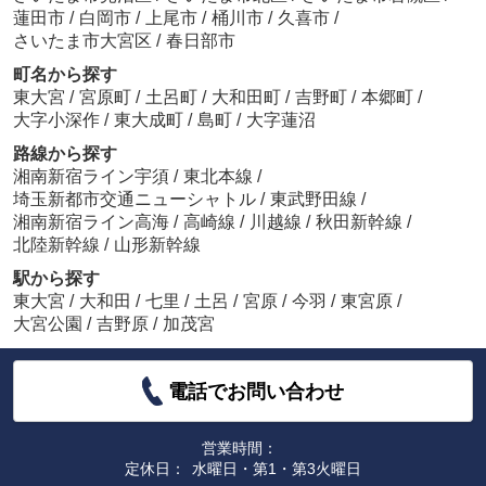
蓮田市
/
白岡市
/
上尾市
/
桶川市
/
久喜市
/
さいたま市大宮区
/
春日部市
町名から探す
東大宮
/
宮原町
/
土呂町
/
大和田町
/
吉野町
/
本郷町
/
大字小深作
/
東大成町
/
島町
/
大字蓮沼
路線から探す
湘南新宿ライン宇須
/
東北本線
/
埼玉新都市交通ニューシャトル
/
東武野田線
/
湘南新宿ライン高海
/
高崎線
/
川越線
/
秋田新幹線
/
北陸新幹線
/
山形新幹線
駅から探す
東大宮
/
大和田
/
七里
/
土呂
/
宮原
/
今羽
/
東宮原
/
大宮公園
/
吉野原
/
加茂宮
電話でお問い合わせ
営業時間：
定休日：
水曜日・第1・第3火曜日