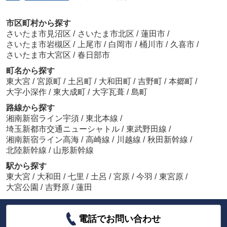
市区町村から探す
さいたま市見沼区
/
さいたま市北区
/
蓮田市
/
さいたま市岩槻区
/
上尾市
/
白岡市
/
桶川市
/
久喜市
/
さいたま市大宮区
/
春日部市
町名から探す
東大宮
/
宮原町
/
土呂町
/
大和田町
/
吉野町
/
本郷町
/
大字小深作
/
東大成町
/
大字瓦葺
/
島町
路線から探す
湘南新宿ライン宇須
/
東北本線
/
埼玉新都市交通ニューシャトル
/
東武野田線
/
湘南新宿ライン高海
/
高崎線
/
川越線
/
秋田新幹線
/
北陸新幹線
/
山形新幹線
駅から探す
東大宮
/
大和田
/
七里
/
土呂
/
宮原
/
今羽
/
東宮原
/
大宮公園
/
吉野原
/
蓮田
電話でお問い合わせ