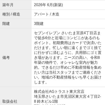
築年月
2026年 6月(新築)
種別 / 構造
アパート / 木造
階建
3階建
セブンイレブン さいたま宮原4丁目店ま
で徒歩6分と近場にコンビニがあるのも
ポイント。初期費用はカードで決済いた
だけます。忙しい朝に遠くまでゴミ捨て
に行かずに済むように、共用部にゴミ置
備考
き場があります。ニーズの高い、令和8
年築の物件で、オシャレな室内が魅力
的。できるだけ早めに不動産情報を集め
たい方は当社スタッフまでご連絡くださ
い。地域の不動産情報をいち早くお届け
します。
株式会社AGトラスト東大宮店
埼玉県さいたま市見沼区東大宮４丁目2-
取扱会社
8 鈴木ビル1階