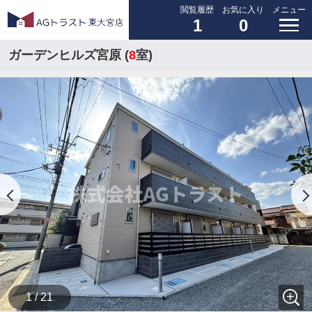
閲覧履歴
お気に入り
メニュー
1
0
ガーデンヒルズ宮原 (
8
室)
1 / 21