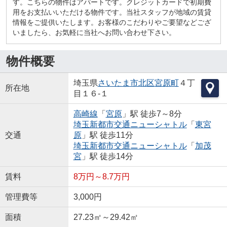
す。こちらの物件はアパートです。クレジットカードで初期費
用をお支払いいただける物件です。当社スタッフが地域の賃貸
情報をご提供いたします。お客様のこだわりやご要望などござ
いましたら、お気軽に当社へお問い合わせ下さい。
物件概要
埼玉県
さいたま市北区
宮原町
４丁
所在地
目１６-１
高崎線
「
宮原
」駅 徒歩7～8分
埼玉新都市交通ニューシャトル
「
東宮
交通
原
」駅 徒歩11分
埼玉新都市交通ニューシャトル
「
加茂
宮
」駅 徒歩14分
賃料
8万円～8.7万円
管理費等
3,000円
面積
27.23㎡～29.42㎡