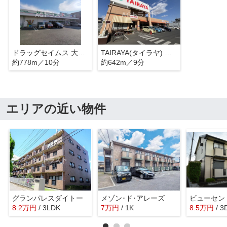
ドラッグセイムス 大宮吉野町店
TAIRAYA(タイラヤ) 宮原東口店
約778m／10分
約642m／9分
エリアの近い物件
グランパレスダイトー
メゾン･ド･アレーズ
ビューセン
8.2
万
円
/ 3LDK
7
万
円
/ 1K
8.5
万
円
/ 3