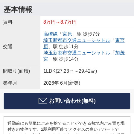
基本情報
賃料
8万円～8.7万円
高崎線
「
宮原
」駅 徒歩7分
埼玉新都市交通ニューシャトル
「
東宮
交通
原
」駅 徒歩11分
埼玉新都市交通ニューシャトル
「
加茂
宮
」駅 徒歩14分
間取り(面積)
1LDK(27.23㎡～29.42㎡)
築年月
2026年 6月(新築)
お問い合わせ(無料)
通勤前にも簡単にごみを捨てることができる敷地内ごみ置き場
付きの物件です。2駅利用可能でアクセスの良いアパートで