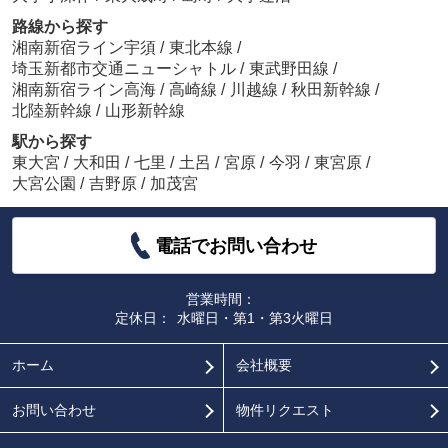
路線から探す
湘南新宿ライン宇須
/
東北本線
/
埼玉新都市交通ニューシャトル
/
東武野田線
/
湘南新宿ライン高海
/
高崎線
/
川越線
/
秋田新幹線
/
北陸新幹線
/
山形新幹線
駅から探す
東大宮
/
大和田
/
七里
/
土呂
/
宮原
/
今羽
/
東宮原
/
大宮公園
/
吉野原
/
加茂宮
電話でお問い合わせ
営業時間：
定休日：
水曜日・第1・第3火曜日
ホーム
会社概要
お問い合わせ
物件リクエスト