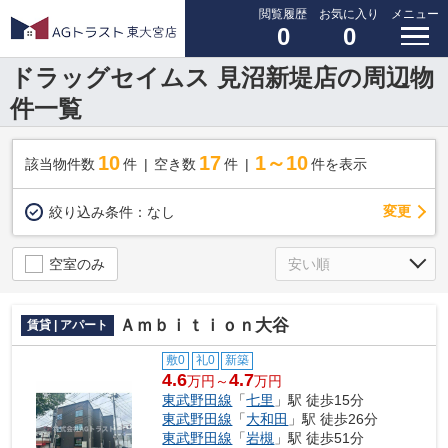
閲覧履歴
お気に入り
メニュー
0
0
ドラッグセイムス 見沼新堤店の周辺物
件一覧
10
17
1～10
該当物件数
件
空き数
件
件を表示
変更
絞り込み条件：
なし
空室のみ
Ａｍｂｉｔｉｏｎ大谷
賃貸 | アパート
敷0
礼0
新築
4.6
4.7
万円～
万円
東武野田線
「
七里
」駅 徒歩15分
東武野田線
「
大和田
」駅 徒歩26分
東武野田線
「
岩槻
」駅 徒歩51分