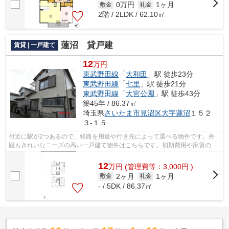
0万円
1ヶ月
敷金
礼金
2階 / 2LDK / 62.10㎡
蓮沼 貸戸建
賃貸 | 一戸建て
12
万円
東武野田線
「
大和田
」駅 徒歩23分
東武野田線
「
七里
」駅 徒歩21分
東武野田線
「
大宮公園
」駅 徒歩43分
築45年 / 86.37㎡
埼玉県
さいたま市見沼区
大字蓮沼
１５２
３-１５
付近に駅が2つあるので、経路を用途や行き先によって選べる物件です。外
観もきれいなニーズの高い一戸建て物件はこちらです。初期費用や家賃のカ
ード決済で、月々の支払の手間を省けま...
12
万
円
(管理費等：3,000円 )
2ヶ月
1ヶ月
敷金
礼金
- / 5DK / 86.37㎡