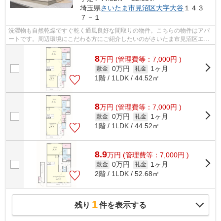
埼玉県
さいたま市見沼区
大字大谷
１４３
７－１
洗濯物も自然乾燥ですぐ乾く通風良好な間取りの物件。こちらの物件はアパ
ートです。周辺環境にこだわる方にご紹介したいのがさいたま市見沼区エリ
アです。当社では、特に東武野田線大...
8
万
円
(管理費等：7,000円 )
0万円
1ヶ月
敷金
礼金
1階 / 1LDK / 44.52㎡
8
万
円
(管理費等：7,000円 )
0万円
1ヶ月
敷金
礼金
1階 / 1LDK / 44.52㎡
8.9
万
円
(管理費等：7,000円 )
0万円
1ヶ月
敷金
礼金
2階 / 1LDK / 52.68㎡
1
残り
件を表示する