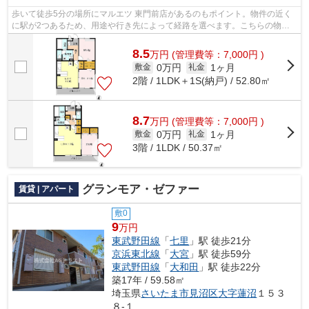
歩いて徒歩5分の場所にマルエツ 東門前店があるのもポイント。物件の近く
に駅が2つあるため、用途や行き先によって経路を選べます。こちらの物件
はアパートです。通風システムが整った...
8.5
万
円
(管理費等：7,000円 )
0万円
1ヶ月
敷金
礼金
2階 / 1LDK＋1S(納戸) / 52.80㎡
8.7
万
円
(管理費等：7,000円 )
0万円
1ヶ月
敷金
礼金
3階 / 1LDK / 50.37㎡
グランモア・ゼファー
賃貸 | アパート
敷0
9
万円
東武野田線
「
七里
」駅 徒歩21分
京浜東北線
「
大宮
」駅 徒歩59分
東武野田線
「
大和田
」駅 徒歩22分
築17年 / 59.58㎡
埼玉県
さいたま市見沼区
大字蓮沼
１５３
８-１