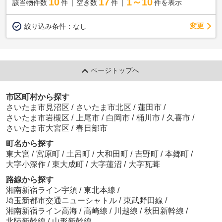
10
17
1～10
該当物件数
件
空き数
件
件を表示
変更
絞り込み条件：
なし
ページトップへ
市区町村から探す
さいたま市見沼区
/
さいたま市北区
/
蓮田市
/
さいたま市岩槻区
/
上尾市
/
白岡市
/
桶川市
/
久喜市
/
さいたま市大宮区
/
春日部市
町名から探す
東大宮
/
宮原町
/
土呂町
/
大和田町
/
吉野町
/
本郷町
/
大字小深作
/
東大成町
/
大字蓮沼
/
大字瓦葺
路線から探す
湘南新宿ライン宇須
/
東北本線
/
埼玉新都市交通ニューシャトル
/
東武野田線
/
湘南新宿ライン高海
/
高崎線
/
川越線
/
秋田新幹線
/
北陸新幹線
/
山形新幹線