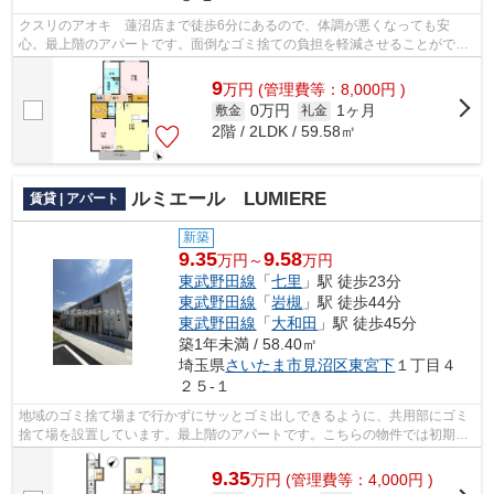
クスリのアオキ 蓮沼店まで徒歩6分にあるので、体調が悪くなっても安
心。最上階のアパートです。面倒なゴミ捨ての負担を軽減させることができ
るのが敷地内ごみ置き場の魅力です。こち...
9
万
円
(管理費等：8,000円 )
0万円
1ヶ月
敷金
礼金
2階 / 2LDK / 59.58㎡
ルミエール LUMIERE
賃貸 | アパート
新築
9.35
9.58
万円～
万円
東武野田線
「
七里
」駅 徒歩23分
東武野田線
「
岩槻
」駅 徒歩44分
東武野田線
「
大和田
」駅 徒歩45分
築1年未満 / 58.40㎡
埼玉県
さいたま市見沼区
東宮下
１丁目４
２５-１
地域のゴミ捨て場まで行かずにサッとゴミ出しできるように、共用部にゴミ
捨て場を設置しています。最上階のアパートです。こちらの物件では初期費
用をカードでお支払いいただけます。...
9.35
万
円
(管理費等：4,000円 )