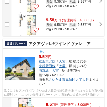
9.35万円
9.35万円
敷金
礼金
2階 / 2LDK / 58.40㎡
9.58
万
円
(管理費等：4,000円 )
9.58万円
9.58万円
敷金
礼金
2階 / 2LDK / 58.40㎡
アクアヴァレ/ウインドヴァレ アクアヴァレ棟
賃貸 | アパート
敷0
9.5
万円
京浜東北線
「
大宮
」駅 徒歩70分
東武野田線
「
七里
」駅 徒歩24分
埼京線
「
大宮
」駅 徒歩70分
築15年 / 62.10㎡
埼玉県
さいたま市見沼区
大字大谷
１４１
０-１
近くにはセブンイレブン さいたま大谷店(徒歩1分)がありちょっとした買い物
に便利です。こちらの物件はアパートです。敷地内ごみ置き場付き物件でゴ
ミ出しを楽にできます。最上階のア...
9.5
万
円
(管理費等：8,000円 )