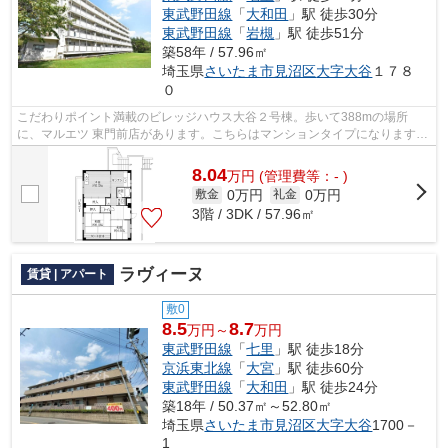
東武野田線
「
大和田
」駅 徒歩30分
東武野田線
「
岩槻
」駅 徒歩51分
築58年 / 57.96㎡
埼玉県
さいたま市見沼区
大字大谷
１７８
０
こだわりポイント満載のビレッジハウス大谷２号棟。歩いて388mの場所
に、マルエツ 東門前店があります。こちらはマンションタイプになります。
2駅利用可能でアクセスの良いマンション...
8.04
万
円
(管理費等：- )
0万円
0万円
敷金
礼金
3階 / 3DK / 57.96㎡
ラヴィーヌ
賃貸 | アパート
敷0
8.5
8.7
万円～
万円
東武野田線
「
七里
」駅 徒歩18分
京浜東北線
「
大宮
」駅 徒歩60分
東武野田線
「
大和田
」駅 徒歩24分
築18年 / 50.37㎡～52.80㎡
埼玉県
さいたま市見沼区
大字大谷
1700－
1