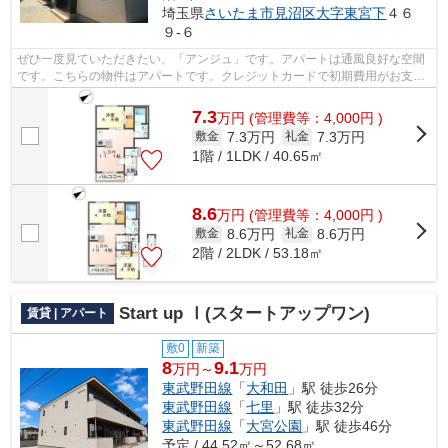
埼玉県
さいたま市見沼区
大字東宮下
４６
９-６
ぜひ一度見ていただきたい、「アンジュ」です。アパートは通風良好な空間
です。こちらの物件はアパートです。クレジットカードで初期費用がお支払
いいただけるので、決済の手間が軽減...
7.3
万
円
(管理費等：4,000円 )
7.3万円
7.3万円
敷金
礼金
1階 / 1LDK / 40.65㎡
8.6
万
円
(管理費等：4,000円 )
8.6万円
8.6万円
敷金
礼金
2階 / 2LDK / 53.18㎡
Start up Ⅰ(スタートアップワン)
賃貸 | アパート
敷0
新築
8
9.1
万円～
万円
東武野田線
「
大和田
」駅 徒歩26分
東武野田線
「
七里
」駅 徒歩32分
東武野田線
「
大宮公園
」駅 徒歩46分
予定 / 44.52㎡～52.68㎡