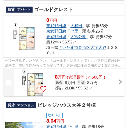
ゴールドクレスト
賃貸 | アパート
8
万円
東武野田線
「
大和田
」駅 徒歩33分
東武野田線
「
七里
」駅 徒歩25分
東武野田線
「
大宮公園
」駅 徒歩52分
築12年 / 55.52㎡
埼玉県
さいたま市見沼区
大字大谷
１３８
０-１
ぜひ一度見ていただきたい、「ゴールドクレスト」です。バス停は徒歩3分
以内で、重い荷物があっても安心です。共用部に住民専用のゴミ置き場を備
えているので、面倒なゴミ出しも楽にな...
8
万
円
(管理費等：4,500円 )
8万円
8万円
敷金
礼金
2階 / 2LDK / 55.52㎡
ビレッジハウス大谷２号棟
賃貸 | マンション
敷0
礼0
8.04
万円
東武野田線
「
七里
」駅 徒歩18分