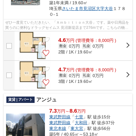
築1年未満 / 19.60㎡
埼玉県
さいたま市見沼区
大字大谷
１７８
０-１
ぜひ一度見ていただきたい、「Ａｍｂｉｔｉｏｎ大谷」です。薬や日用品を
買うのに便利なドラッグセイムス 見沼新堤店まで276mです。こちらの物件
はアパートです。駅まで徒歩15分でアク...
4.6
万
円
(管理費等：8,000円 )
0万円
0万円
敷金
礼金
2階 / 1K / 19.60㎡
4.7
万
円
(管理費等：8,000円 )
0万円
0万円
敷金
礼金
3階 / 1K / 19.60㎡
アンジュ
賃貸 | アパート
7.3
8.6
万円～
万円
東武野田線
「
七里
」駅 徒歩15分
東武野田線
「
大和田
」駅 徒歩37分
東北本線
「
東大宮
」駅 徒歩56分
築5年 / 40.65㎡～53.18㎡