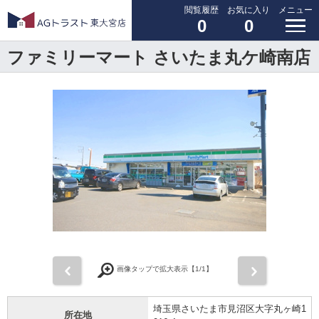
閲覧履歴
お気に入り
メニュー
0
0
ファミリーマート さいたま丸ケ崎南店
前
次
画像タップで拡大表示【
1
/1】
埼玉県さいたま市見沼区大字丸ヶ崎1
所在地