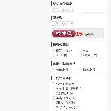
駅からの徒歩
築年数
15
件が該当
情報公開日
指定しない
本日
3日以内
1週間以内
画像・動画あり
画像あり
動画あり
こだわり条件
ペット飼育可
(-)
ペット専用設備
(-)
楽器相談
(-)
陽当り良好
(-)
閑静な住宅地
(-)
デザイナーズ
(-)