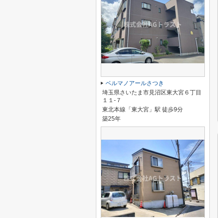
ベルマノアールさつき
埼玉県さいたま市見沼区東大宮６丁目
１１-７
東北本線「東大宮」駅 徒歩9分
築25年