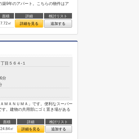
の築9年のアパート。こちらの物件はア
面積
詳細
検討リスト
7.72㎡
詳細を見る
追加する
１丁目５６４-１
6分
分
ＡＭＡＮＵＭＡ」です。便利なスーパー
mです。建物の共用部にゴミ置き場がある
面積
詳細
検討リスト
24.84㎡
詳細を見る
追加する