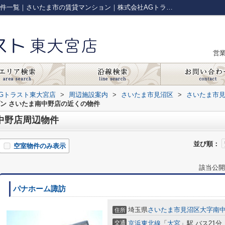
セブンイレブン さいたま南中野店周辺の物件一覧｜さいたま市の賃貸マンション｜株式会社AGトラスト東大宮店
営
Gトラスト東大宮店
>
周辺施設案内
>
さいたま市見沼区
>
さいたま市
ン さいたま南中野店の近くの物件
中野店周辺物件
並び順：
空室物件のみ表示
該当公開
パナホーム諏訪
埼玉県
さいたま市見沼区
大字南
住所
交通
京浜東北線
「
大宮
」駅 バス21分