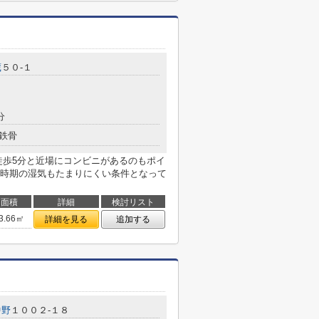
蔵
５０-１
分
鉄骨
徒歩5分と近場にコンビニがあるのもポイ
時期の湿気もたまりにくい条件となって
面積
詳細
検討リスト
3.66㎡
詳細を見る
追加する
中野
１００２-１８