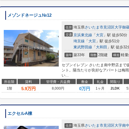
メゾンドネージュ№12
埼玉県
さいたま市見沼区
大字御
住所
交通
京浜東北線
「
大宮
」駅 徒歩50分
埼京線
「
大宮
」駅 徒歩51分
東武野田線
「
大和田
」駅 徒歩32
築33年
2階建
軽量
築年
階数
構造
セブンイレブン さいたま南中野店まで
ント。陽当たりが良好なアパートは梅雨
い...
所在階
賃料
管理費・共益費
敷金
礼金
間取り
5.9
万円
0万円
1階
8,000円
1ヶ月
2LDK
5
エクセルA棟
埼玉県
さいたま市見沼区
大字南
住所