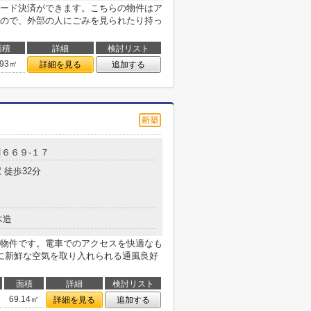
ード決済ができます。こちらの物件はア
ので、外部の人にごみを見られたり持っ
面積
詳細
検討リスト
.93㎡
詳細を見る
追加する
川
６６９-１７
 徒歩32分
木造
物件です。電車でのアクセスを快適なも
に新鮮な空気を取り入れられる通風良好
面積
詳細
検討リスト
69.14㎡
詳細を見る
追加する