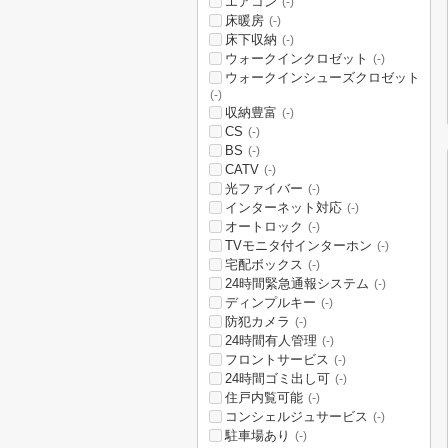
エアコン
(-)
床暖房
(-)
床下収納
(-)
ウォークインクロゼット
(-)
ウォークインシューズクロゼット
(-)
収納豊富
(-)
CS
(-)
BS
(-)
CATV
(-)
光ファイバー
(-)
インターネット対応
(-)
オートロック
(-)
TVモニタ付インターホン
(-)
宅配ボックス
(-)
24時間緊急通報システム
(-)
ディンプルキー
(-)
防犯カメラ
(-)
24時間有人管理
(-)
フロントサービス
(-)
24時間ゴミ出し可
(-)
住戸内覧可能
(-)
コンシェルジュサービス
(-)
駐車場あり
(-)