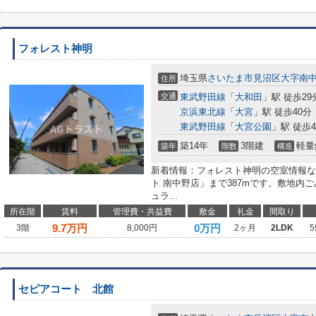
フォレスト神明
埼玉県
さいたま市見沼区
大字南
住所
交通
東武野田線
「
大和田
」駅 徒歩29
京浜東北線
「
大宮
」駅 徒歩40分
東武野田線
「
大宮公園
」駅 徒歩4
築14年
3階建
軽量
築年
階数
構造
新着情報：フォレスト神明の空室情報な
ト 南中野店」まで387mです。敷地内
ュラ...
所在階
賃料
管理費・共益費
敷金
礼金
間取り
9.7
万円
0万円
3階
8,000円
2ヶ月
2LDK
5
セピアコート 北館