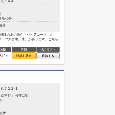
中丸
６４４
分
徒歩40分
鉄骨
好評のあの物件「セピアコート 北
「コープ大宮中川店」があります。こちら
面積
詳細
検討リスト
9.24㎡
詳細を見る
追加する
中丸
６２２-１
「西中野」 停歩10分
分
鉄骨