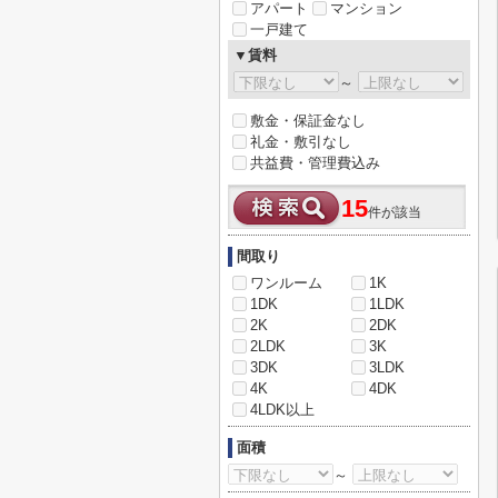
アパート
マンション
一戸建て
▼賃料
～
敷金・保証金なし
礼金・敷引なし
共益費・管理費込み
15
件が該当
間取り
ワンルーム
1K
1DK
1LDK
2K
2DK
2LDK
3K
3DK
3LDK
4K
4DK
4LDK以上
面積
～