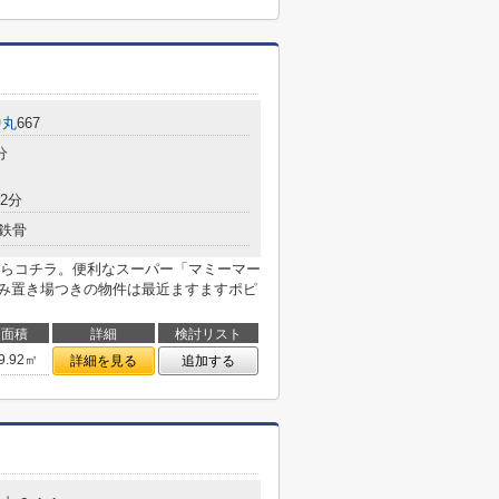
中丸
667
分
2分
鉄骨
らコチラ。便利なスーパー「マミーマー
ごみ置き場つきの物件は最近ますますポピ
面積
詳細
検討リスト
9.92㎡
詳細を見る
追加する