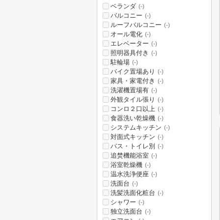
ベランダ
(-)
バルコニー
(-)
ルーフバルコニー
(-)
オール電化
(-)
エレベーター
(-)
照明器具付き
(-)
駐輪場
(-)
バイク置場あり
(-)
家具・家電付き
(-)
洗濯機置場有
(-)
外観タイル張り
(-)
コンロ２口以上
(-)
食器洗い乾燥機
(-)
システムキッチン
(-)
対面式キッチン
(-)
バス・トイレ別
(-)
追焚機能浴室
(-)
浴室乾燥機
(-)
温水洗浄便座
(-)
洗面台
(-)
洗髪洗面化粧台
(-)
シャワー
(-)
独立洗面台
(-)