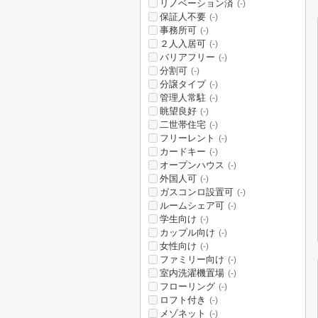
リノベーション済
(-)
保証人不要
(-)
事務所可
(-)
２人入居可
(-)
バリアフリー
(-)
分割可
(-)
分譲タイプ
(-)
管理人常駐
(-)
眺望良好
(-)
二世帯住宅
(-)
フリーレント
(-)
カードキー
(-)
オープンハウス
(-)
外国人可
(-)
ガスコンロ設置可
(-)
ルームシェア可
(-)
学生向け
(-)
カップル向け
(-)
女性向け
(-)
ファミリー向け
(-)
室内洗濯機置場
(-)
フローリング
(-)
ロフト付き
(-)
メゾネット
(-)