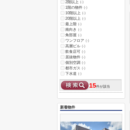
2階以上
(-)
1階の物件
(-)
10階以上
(-)
20階以上
(-)
最上階
(-)
南向き
(-)
角部屋
(-)
ワンフロア
(-)
高層ビル
(-)
飲食店可
(-)
居抜物件
(-)
個別空調
(-)
都市ガス
(-)
下水道
(-)
15
件が該当
新着物件