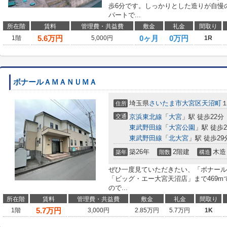
歩6分です。しっかりとした造りが自慢
パートで...
所在階
賃料
管理費・共益費
敷金
礼金
間取り
5.6
万円
0ヶ月
0万円
1階
5,000円
1R
ボナールＡＭＡＮＵＭＡ
埼玉県
さいたま市大宮区
天沼町
住所
交通
京浜東北線
「
大宮
」駅 徒歩22分
東武野田線
「
大宮公園
」駅 徒歩2
東武野田線
「
北大宮
」駅 徒歩29
築26年
2階建
木造
築年
階数
構造
ぜひ一度見ていただきたい、「ボナール
「ビッグ・エー大宮天沼店」まで469
ので...
所在階
賃料
管理費・共益費
敷金
礼金
間取り
5.7
万円
1階
3,000円
2.85万円
5.7万円
1K