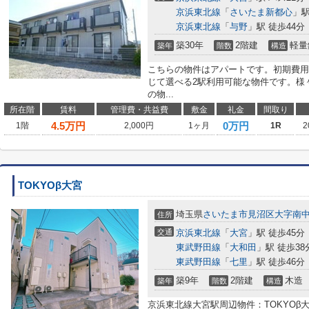
京浜東北線
「
さいたま新都心
」駅
京浜東北線
「
与野
」駅 徒歩44分
築30年
2階建
軽量
築年
階数
構造
こちらの物件はアパートです。初期費用
じて選べる2駅利用可能な物件です。様
の物...
所在階
賃料
管理費・共益費
敷金
礼金
間取り
4.5
万円
0万円
1階
2,000円
1ヶ月
1R
2
TOKYOβ大宮
埼玉県
さいたま市見沼区
大字南
住所
交通
京浜東北線
「
大宮
」駅 徒歩45分
東武野田線
「
大和田
」駅 徒歩38
東武野田線
「
七里
」駅 徒歩46分
築9年
2階建
木造
築年
階数
構造
京浜東北線大宮駅周辺物件：TOKYOβ