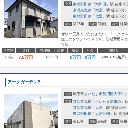
交通
東武野田線
「
大和田
」駅 徒歩30
京浜東北線
「
大宮
」駅 徒歩50分
東武野田線
「
七里
」駅 徒歩35分
築26年
2階建
軽量
築年
階数
構造
ぜひ一度見ていただきたい、「エクセル
無しのタウンハウスです。初期費用をカ
で決...
所在階
賃料
管理費・共益費
敷金
礼金
間取り
7.5
万円
0万円
0万円
1‐2階
4,500円
2DK＋1S(納戸)
アークガーデンB
埼玉県
さいたま市見沼区
大字中
住所
交通
京浜東北線
「
さいたま新都心
」駅
京浜東北線
「
大宮
」駅 徒歩35分
東武野田線
「
大宮公園
」駅 徒歩4
築13年
2階建
軽量
築年
階数
構造