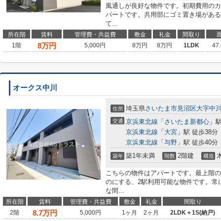
風通しが良好な物件です。初期費用のカ
パートです。共用部にゴミ置き場がある
て...
所在階
賃料
管理費・共益費
敷金
礼金
間取り
8
万円
1階
5,000円
8万円
8万円
1LDK
47
オークス中川
埼玉県
さいたま市見沼区
大字中
住所
交通
京浜東北線
「
さいたま新都心
」駅
京浜東北線
「
大宮
」駅 徒歩38分
京浜東北線
「
与野
」駅 徒歩40分
築1年未満
2階建
築年
階数
構造
こちらの物件はアパートです。最上階の
のにする、2駅利用可能な物件です。常
な間...
所在階
賃料
管理費・共益費
敷金
礼金
間取り
8.7
万円
2階
5,000円
1ヶ月
2ヶ月
2LDK＋1S(納戸)