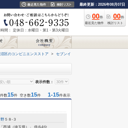
最終更新：2026年08月07日
00
00
件
件
最近見た物件
検討リスト
業時間：
定休日：水曜日・第1・第3火曜日
見沼区のコンビニエンスストア
>
セブンイ
表示件数：
15
15
1-15
件数
件 空き数
件
件表示
中野
５８-３
 「西浦（埼玉県）」 停歩4分