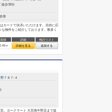
 徒歩38分
鉄骨
はカードで決済いただけます。目的に応
々な物件をご紹介しております。数多く
面積
詳細
検討リスト
0.46㎡
詳細を見る
追加する
中野
７８７-４
分
大宮。ヨークマート 大宮南中野店まで徒