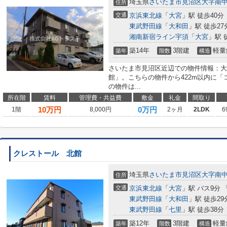
埼玉県
さいたま市見沼区
大字南
住所
交通
京浜東北線
「
大宮
」駅 徒歩40分
東武野田線
「
大和田
」駅 徒歩27
湘南新宿ライン宇須
「
大宮
」駅 
築14年
3階建
軽量
築年
階数
構造
さいたま市見沼区近辺での物件情報：大
館」。こちらの物件から422m以内に
の物件は...
所在階
賃料
管理費・共益費
敷金
礼金
間取り
10
万円
0万円
1階
8,000円
2ヶ月
2LDK
6
クレストール 北館
埼玉県
さいたま市見沼区
大字南
住所
交通
京浜東北線
「
大宮
」駅 バス9分 
東武野田線
「
大和田
」駅 徒歩29
東武野田線
「
七里
」駅 徒歩38分
築12年
3階建
軽量
築年
階数
構造