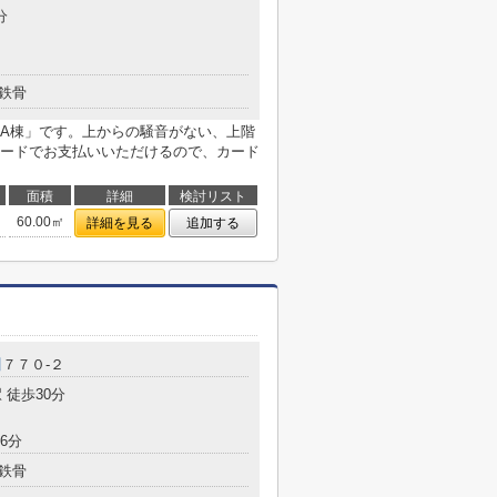
分
鉄骨
A棟」です。上からの騒音がない、上階
ードでお支払いいただけるので、カード
面積
詳細
検討リスト
60.00㎡
詳細を見る
追加する
川
７７０-２
 徒歩30分
6分
鉄骨