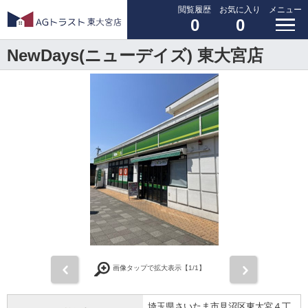
閲覧履歴
お気に入り
メニュー
0
0
NewDays(ニューデイズ) 東大宮店
前
次
画像タップで拡大表示【
1
/1】
埼玉県さいたま市見沼区東大宮４丁