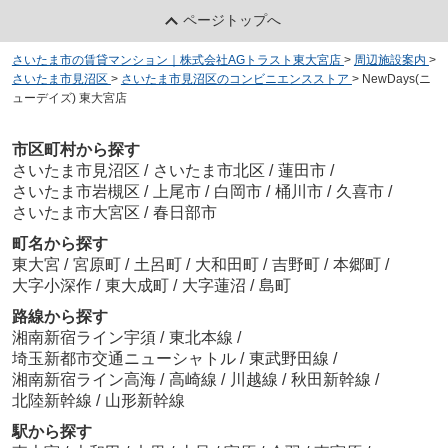
ページトップへ
さいたま市の賃貸マンション｜株式会社AGトラスト東大宮店
>
周辺施設案内
>
さいたま市見沼区
>
さいたま市見沼区のコンビニエンスストア
>
NewDays(ニ
ューデイズ) 東大宮店
市区町村から探す
さいたま市見沼区
/
さいたま市北区
/
蓮田市
/
さいたま市岩槻区
/
上尾市
/
白岡市
/
桶川市
/
久喜市
/
さいたま市大宮区
/
春日部市
町名から探す
東大宮
/
宮原町
/
土呂町
/
大和田町
/
吉野町
/
本郷町
/
大字小深作
/
東大成町
/
大字蓮沼
/
島町
路線から探す
湘南新宿ライン宇須
/
東北本線
/
埼玉新都市交通ニューシャトル
/
東武野田線
/
湘南新宿ライン高海
/
高崎線
/
川越線
/
秋田新幹線
/
北陸新幹線
/
山形新幹線
駅から探す