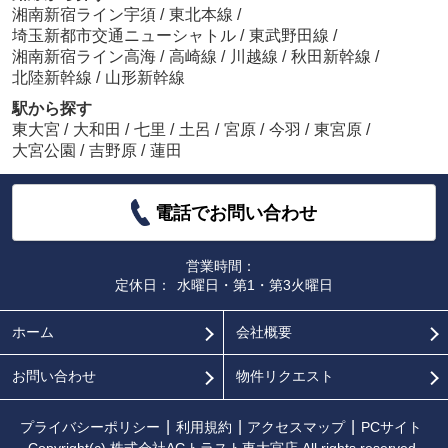
湘南新宿ライン宇須
/
東北本線
/
埼玉新都市交通ニューシャトル
/
東武野田線
/
湘南新宿ライン高海
/
高崎線
/
川越線
/
秋田新幹線
/
北陸新幹線
/
山形新幹線
駅から探す
東大宮
/
大和田
/
七里
/
土呂
/
宮原
/
今羽
/
東宮原
/
大宮公園
/
吉野原
/
蓮田
電話でお問い合わせ
営業時間：
定休日：
水曜日・第1・第3火曜日
ホーム
会社概要
お問い合わせ
物件リクエスト
プライバシーポリシー
利用規約
アクセスマップ
PCサイト