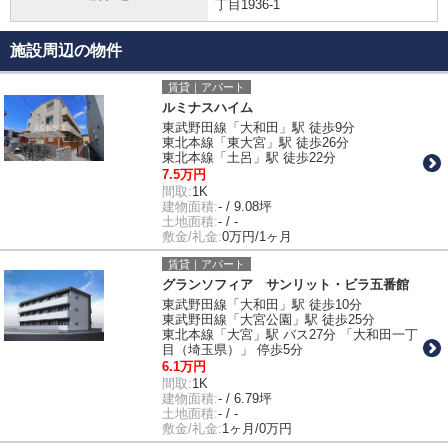
丁目1936-1
施設周辺の物件
賃貸｜アパート
ルミナスハイム
東武野田線「大和田」駅 徒歩9分
東北本線「東大宮」駅 徒歩26分
東北本線「土呂」駅 徒歩22分
7.5万円
間取:
1K
建物面積:
- / 9.08坪
土地面積:
- / -
敷金/礼金:
0万円/1ヶ月
賃貸｜アパート
グランソフィア サンリット・ビラ五番館
東武野田線「大和田」駅 徒歩10分
東武野田線「大宮公園」駅 徒歩25分
東北本線「大宮」駅 バス27分 「大和田一丁
目（埼玉県）」 停歩5分
6.1万円
間取:
1K
建物面積:
- / 6.79坪
土地面積:
- / -
敷金/礼金:
1ヶ月/0万円