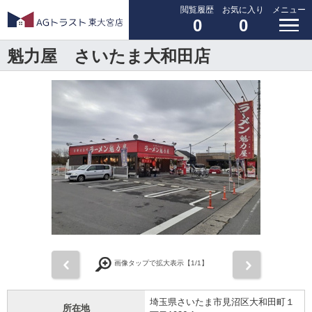
閲覧履歴
お気に入り
メニュー
0
0
魁力屋 さいたま大和田店
前
次
画像タップで拡大表示【
1
/1】
埼玉県さいたま市見沼区大和田町１
所在地