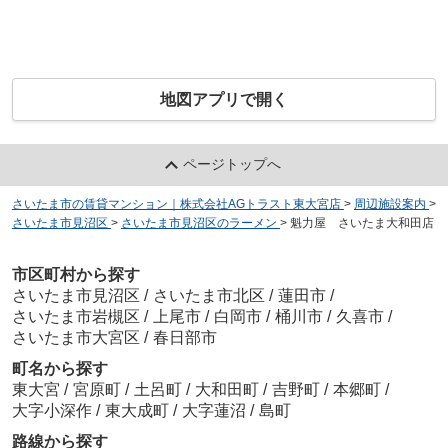
地図アプリで開く
ページトップへ
さいたま市の賃貸マンション｜株式会社AGトラスト東大宮店
>
周辺施設案内
>
さいたま市見沼区
>
さいたま市見沼区のラーメン
>
魁力屋 さいたま大和田店
市区町村から探す
さいたま市見沼区
/
さいたま市北区
/
蓮田市
/
さいたま市岩槻区
/
上尾市
/
白岡市
/
桶川市
/
久喜市
/
さいたま市大宮区
/
春日部市
町名から探す
東大宮
/
宮原町
/
土呂町
/
大和田町
/
吉野町
/
本郷町
/
大字小深作
/
東大成町
/
大字蓮沼
/
島町
路線から探す