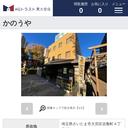
閲覧履歴
お気に入り
メニュー
0
0
かのうや
前
次
画像タップで拡大表示【
1
/1】
埼玉県さいたま市大宮区吉敷町４丁
所在地