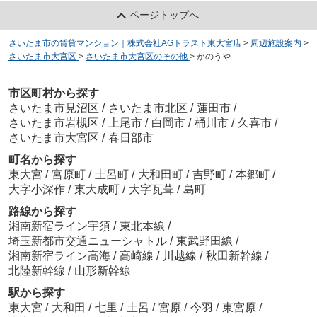
ページトップへ
さいたま市の賃貸マンション｜株式会社AGトラスト東大宮店
>
周辺施設案内
>
さいたま市大宮区
>
さいたま市大宮区のその他
>
かのうや
市区町村から探す
さいたま市見沼区
/
さいたま市北区
/
蓮田市
/
さいたま市岩槻区
/
上尾市
/
白岡市
/
桶川市
/
久喜市
/
さいたま市大宮区
/
春日部市
町名から探す
東大宮
/
宮原町
/
土呂町
/
大和田町
/
吉野町
/
本郷町
/
大字小深作
/
東大成町
/
大字瓦葺
/
島町
路線から探す
湘南新宿ライン宇須
/
東北本線
/
埼玉新都市交通ニューシャトル
/
東武野田線
/
湘南新宿ライン高海
/
高崎線
/
川越線
/
秋田新幹線
/
北陸新幹線
/
山形新幹線
駅から探す
東大宮
/
大和田
/
七里
/
土呂
/
宮原
/
今羽
/
東宮原
/