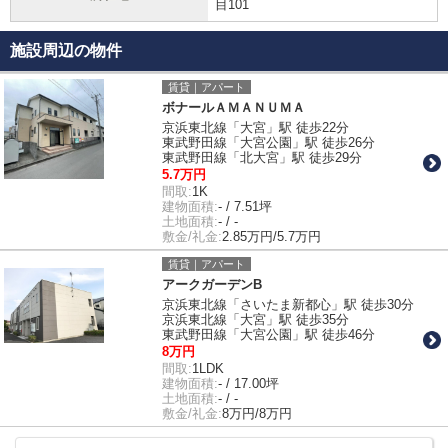
目101
施設周辺の物件
賃貸｜アパート
ボナールＡＭＡＮＵＭＡ
京浜東北線「大宮」駅 徒歩22分
東武野田線「大宮公園」駅 徒歩26分
東武野田線「北大宮」駅 徒歩29分
5.7万円
間取:
1K
建物面積:
- / 7.51坪
土地面積:
- / -
敷金/礼金:
2.85万円/5.7万円
賃貸｜アパート
アークガーデンB
京浜東北線「さいたま新都心」駅 徒歩30分
京浜東北線「大宮」駅 徒歩35分
東武野田線「大宮公園」駅 徒歩46分
8万円
間取:
1LDK
建物面積:
- / 17.00坪
土地面積:
- / -
敷金/礼金:
8万円/8万円