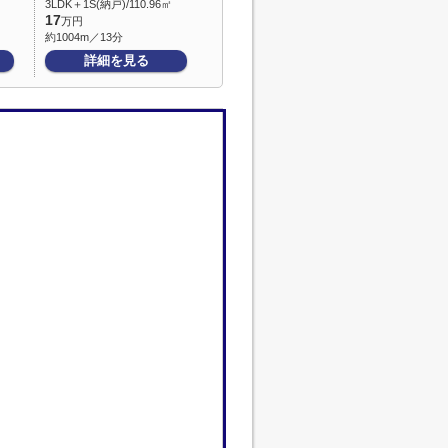
3LDK＋1S(納戸)/110.96㎡
17
万円
約1004m／13分
詳細を見る