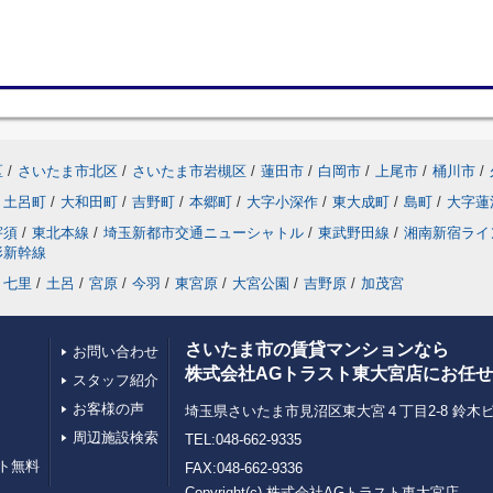
区
/
さいたま市北区
/
さいたま市岩槻区
/
蓮田市
/
白岡市
/
上尾市
/
桶川市
/
土呂町
/
大和田町
/
吉野町
/
本郷町
/
大字小深作
/
東大成町
/
島町
/
大字蓮
宇須
/
東北本線
/
埼玉新都市交通ニューシャトル
/
東武野田線
/
湘南新宿ライ
形新幹線
七里
/
土呂
/
宮原
/
今羽
/
東宮原
/
大宮公園
/
吉野原
/
加茂宮
さいたま市の賃貸マンションなら
お問い合わせ
株式会社AGトラスト東大宮店にお任
スタッフ紹介
お客様の声
埼玉県さいたま市見沼区東大宮４丁目2-8 鈴木ビ
周辺施設検索
TEL:048-662-9335
ト無料
FAX:048-662-9336
Copyright(c) 株式会社AGトラスト東大宮店