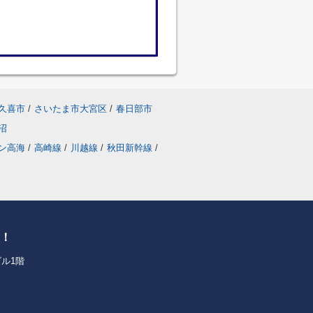
久喜市
/
さいたま市大宮区
/
春日部市
沼
ン高海
/
高崎線
/
川越線
/
秋田新幹線
/
せ！
ル1階