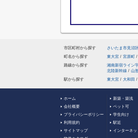
市区町村から探す
さいたま市見沼
町名から探す
東大宮
/
宮原町
/
路線から探す
湘南新宿ライン
北陸新幹線
/
山
駅から探す
東大宮
/
大和田
/
ホーム
新築・築浅
会社概要
ペット可
プライバシーポリシー
学生向け
利用規約
駅近
サイトマップ
インターネッ