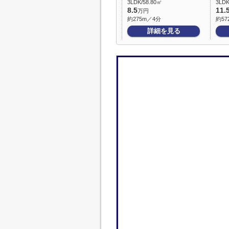
3LDK/58.80㎡
3LDK
8.5
11.
万円
約275m／4分
約57
詳細を見る