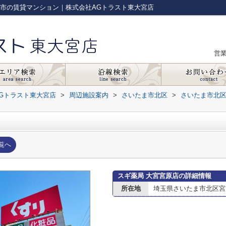
ま市の賃貸マンション｜株式会社AGトラスト東大宮店
営
Gトラスト東大宮店
>
周辺施設案内
>
さいたま市北区
>
さいたま市北
覧へ
スギ薬局 大宮宮原店の詳細情報
所在地
埼玉県さいたま市北区宮