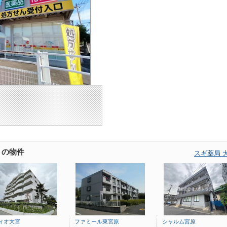
くの物件
スギ薬局 
ィオ大宮
ファミール東宮原
シャルム宮原