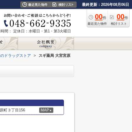
最終更新：2026年08月06日
00
00
件
件
最近見た物件
検討リスト
業時間：
定休日：水曜日・第1・第3火曜日
区のドラッグストア
>
スギ薬局 大宮宮原
原町３丁目156
MAP
▼