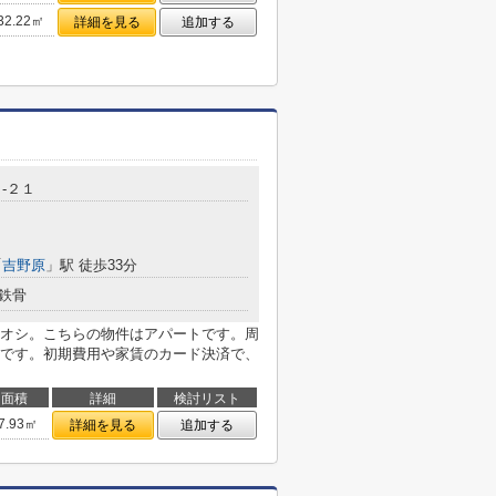
32.22㎡
詳細を見る
追加する
-２１
「
吉野原
」駅 徒歩33分
鉄骨
オシ。こちらの物件はアパートです。周
です。初期費用や家賃のカード決済で、
面積
詳細
検討リスト
7.93㎡
詳細を見る
追加する