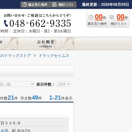
最終更新：2026年08月09日
00
00
件
件
最近見た物件
検討リスト
業時間：
定休日：水曜日・第1・第3火曜日
区のドラッグストア
>
ドラッグセイムス
表示件数：
21
49
1-21
件数
件 空き数
件
件表示
目３３９-８
「
今羽
」駅 徒歩7分