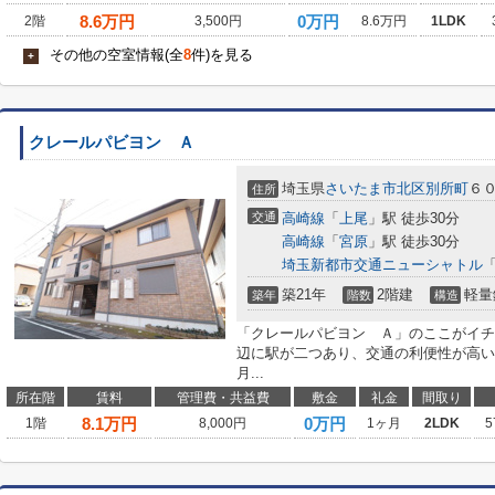
8.6
万円
0万円
2階
3,500円
8.6万円
1LDK
その他の空室情報(全
8
件)を見る
+
クレールパビヨン Ａ
埼玉県
さいたま市北区
別所町
６０
住所
交通
高崎線
「
上尾
」駅 徒歩30分
高崎線
「
宮原
」駅 徒歩30分
埼玉新都市交通ニューシャトル
築21年
2階建
軽量
築年
階数
構造
「クレールパビヨン Ａ」のここがイチ
辺に駅が二つあり、交通の利便性が高い
月...
所在階
賃料
管理費・共益費
敷金
礼金
間取り
8.1
万円
0万円
1階
8,000円
1ヶ月
2LDK
5