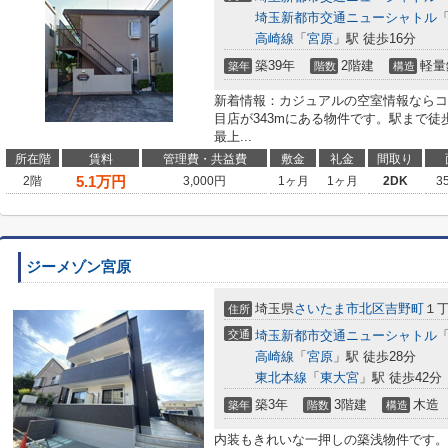
埼玉新都市交通ニューシャトル
高崎線
「
宮原
」駅 徒歩16分
築39年
2階建
軽量
築年
階数
構造
新着情報：カジュアルの空室情報ならコ
目店が343mにある物件です。駅まで徒
最上...
所在階
賃料
管理費・共益費
敷金
礼金
間取り
5.1
万円
2階
3,000円
1ヶ月
1ヶ月
2DK
3
ジーメゾン宮原
埼玉県
さいたま市北区
吉野町
１丁
住所
交通
埼玉新都市交通ニューシャトル
高崎線
「
宮原
」駅 徒歩28分
東北本線
「
東大宮
」駅 徒歩42分
築3年
3階建
木造
築年
階数
構造
内装もきれいな一押しの築浅物件です。