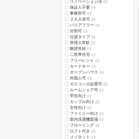
リノベーション済
(-)
保証人不要
(-)
事務所可
(-)
２人入居可
(-)
バリアフリー
(-)
分割可
(-)
分譲タイプ
(-)
管理人常駐
(-)
眺望良好
(-)
二世帯住宅
(-)
フリーレント
(-)
カードキー
(-)
オープンハウス
(-)
外国人可
(-)
ガスコンロ設置可
(-)
ルームシェア可
(-)
学生向け
(-)
カップル向け
(-)
女性向け
(-)
ファミリー向け
(-)
室内洗濯機置場
(-)
フローリング
(-)
ロフト付き
(-)
メゾネット
(-)