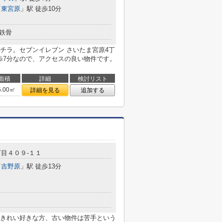
「
東宮原
」駅 徒歩10分
鉄骨
チラ。セブンイレブン さいたま宮原4丁
歩7分なので、アクセスの良い物件です。
面積
詳細
検討リスト
5.00㎡
詳細を見る
追加する
目４０９-１１
「
吉野原
」駅 徒歩13分
きれい好きな方、古い物件は苦手という