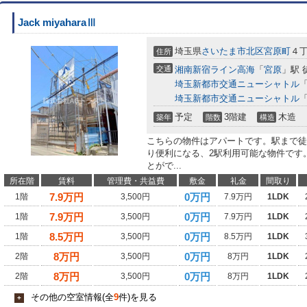
Jack miyaharaⅢ
埼玉県
さいたま市北区
宮原町
４丁
住所
交通
湘南新宿ライン高海
「
宮原
」駅 
埼玉新都市交通ニューシャトル
埼玉新都市交通ニューシャトル
予定
3階建
木造
築年
階数
構造
こちらの物件はアパートです。駅まで徒
り便利になる、2駅利用可能な物件です
とがで...
所在階
賃料
管理費・共益費
敷金
礼金
間取り
7.9
万円
0万円
1階
3,500円
7.9万円
1LDK
7.9
万円
0万円
1階
3,500円
7.9万円
1LDK
8.5
万円
0万円
1階
3,500円
8.5万円
1LDK
8
万円
0万円
2階
3,500円
8万円
1LDK
8
万円
0万円
2階
3,500円
8万円
1LDK
その他の空室情報(全
9
件)を見る
+