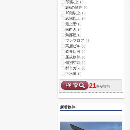
2階以上
(-)
1階の物件
(-)
10階以上
(-)
20階以上
(-)
最上階
(-)
南向き
(-)
角部屋
(-)
ワンフロア
(-)
高層ビル
(-)
飲食店可
(-)
居抜物件
(-)
個別空調
(-)
都市ガス
(-)
下水道
(-)
21
件が該当
新着物件