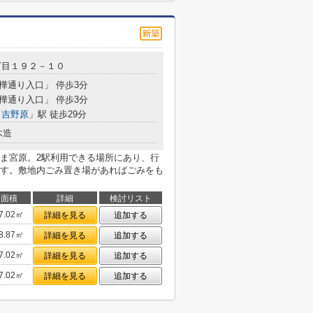
丁目１９２－１０
白樺通り入口」 停歩3分
白樺通り入口」 停歩3分
「
吉野原
」駅 徒歩29分
木造
ま宮原。2駅利用できる場所にあり、行
す。敷地内ごみ置き場があればごみをも
面積
詳細
検討リスト
7.02㎡
詳細を見る
追加する
8.87㎡
詳細を見る
追加する
7.02㎡
詳細を見る
追加する
7.02㎡
詳細を見る
追加する