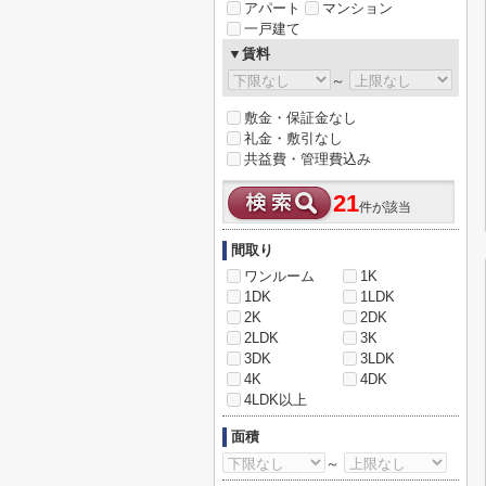
アパート
マンション
一戸建て
▼賃料
～
敷金・保証金なし
礼金・敷引なし
共益費・管理費込み
21
件が該当
間取り
ワンルーム
1K
1DK
1LDK
2K
2DK
2LDK
3K
3DK
3LDK
4K
4DK
4LDK以上
面積
～