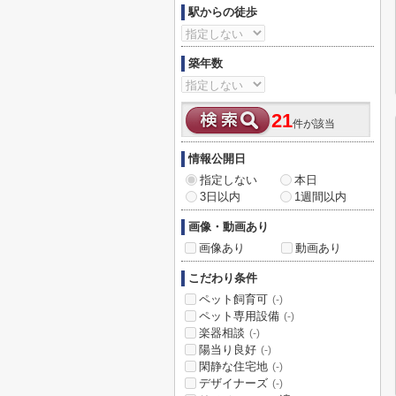
駅からの徒歩
築年数
21
件が該当
情報公開日
指定しない
本日
3日以内
1週間以内
画像・動画あり
画像あり
動画あり
こだわり条件
ペット飼育可
(-)
ペット専用設備
(-)
楽器相談
(-)
陽当り良好
(-)
閑静な住宅地
(-)
デザイナーズ
(-)