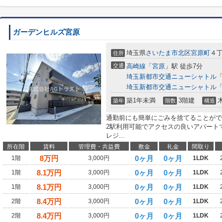
ガーデンヒルズ宮原
埼玉県
さいたま市北区
宮原町
４丁
住所
交通
高崎線
「
宮原
」駅 徒歩7分
埼玉新都市交通ニューシャトル
埼玉新都市交通ニューシャトル
築1年未満
3階建
築年
階数
構造
通勤前にも簡単にごみを捨てることがで
2駅利用可能でアクセスの良いアパート
レジ...
所在階
賃料
管理費・共益費
敷金
礼金
間取り
8
万円
0ヶ月
0ヶ月
1階
3,000円
1LDK
8.1
万円
0ヶ月
0ヶ月
1階
3,000円
1LDK
8.1
万円
0ヶ月
0ヶ月
1階
3,000円
1LDK
8.4
万円
0ヶ月
0ヶ月
2階
3,000円
1LDK
8.4
万円
0ヶ月
0ヶ月
2階
3,000円
1LDK