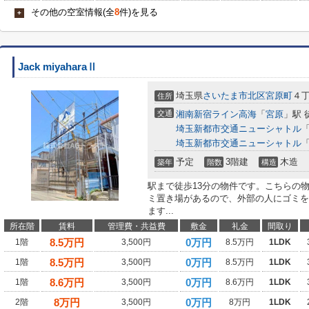
その他の空室情報(全
8
件)を見る
+
Jack miyaharaⅡ
埼玉県
さいたま市北区
宮原町
４丁
住所
交通
湘南新宿ライン高海
「
宮原
」駅 
埼玉新都市交通ニューシャトル
埼玉新都市交通ニューシャトル
予定
3階建
木造
築年
階数
構造
駅まで徒歩13分の物件です。こちらの
ミ置き場があるので、外部の人にゴミを
ます...
所在階
賃料
管理費・共益費
敷金
礼金
間取り
8.5
万円
0万円
1階
3,500円
8.5万円
1LDK
8.5
万円
0万円
1階
3,500円
8.5万円
1LDK
8.6
万円
0万円
1階
3,500円
8.6万円
1LDK
8
万円
0万円
2階
3,500円
8万円
1LDK