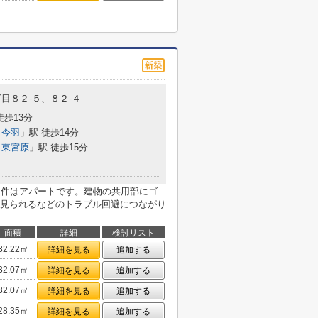
目８２-５、８２-４
徒歩13分
「
今羽
」駅 徒歩14分
「
東宮原
」駅 徒歩15分
物件はアパートです。建物の共用部にゴ
見られるなどのトラブル回避につながり
面積
詳細
検討リスト
32.22㎡
詳細を見る
追加する
32.07㎡
詳細を見る
追加する
32.07㎡
詳細を見る
追加する
28.35㎡
詳細を見る
追加する