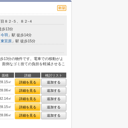
目８２-５、８２-４
徒歩13分
「
今羽
」駅 徒歩14分
「
東宮原
」駅 徒歩15分
歩13分の物件です。電車での移動がよ
。面倒なゴミ捨ての負担を軽減させるこ
面積
詳細
検討リスト
28.15㎡
詳細を見る
追加する
28.06㎡
詳細を見る
追加する
32.14㎡
詳細を見る
追加する
28.15㎡
詳細を見る
追加する
28.06㎡
詳細を見る
追加する