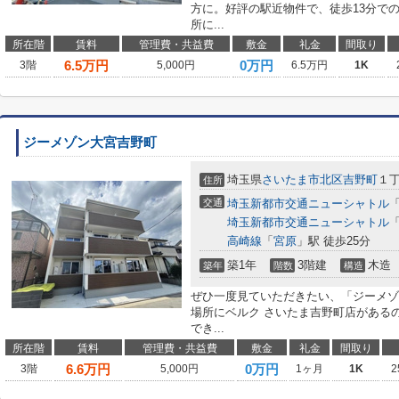
方に。好評の駅近物件で、徒歩13分で
所に...
所在階
賃料
管理費・共益費
敷金
礼金
間取り
6.5
万円
0万円
3階
5,000円
6.5万円
1K
ジーメゾン大宮吉野町
埼玉県
さいたま市北区
吉野町
１丁
住所
交通
埼玉新都市交通ニューシャトル
埼玉新都市交通ニューシャトル
高崎線
「
宮原
」駅 徒歩25分
築1年
3階建
木造
築年
階数
構造
ぜひ一度見ていただきたい、「ジーメゾ
場所にベルク さいたま吉野町店がある
でき...
所在階
賃料
管理費・共益費
敷金
礼金
間取り
6.6
万円
0万円
3階
5,000円
1ヶ月
1K
2