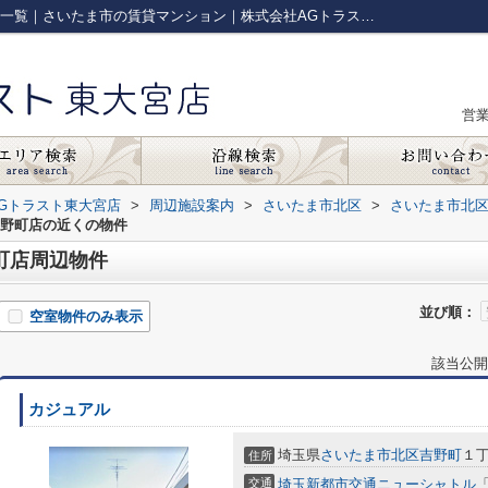
ドラッグセイムス 大宮吉野町店周辺の物件一覧｜さいたま市の賃貸マンション｜株式会社AGトラスト東大宮店
営
Gトラスト東大宮店
>
周辺施設案内
>
さいたま市北区
>
さいたま市北
吉野町店の近くの物件
町店周辺物件
並び順：
空室物件のみ表示
該当公開
カジュアル
埼玉県
さいたま市北区
吉野町
１丁
住所
交通
埼玉新都市交通ニューシャトル