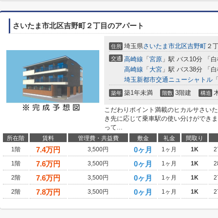
さいたま市北区吉野町２丁目のアパート
埼玉県
さいたま市北区
吉野町
２
住所
交通
高崎線
「
宮原
」駅 バス10分 「
高崎線
「
大宮
」駅 バス38分 「
埼玉新都市交通ニューシャトル
築1年未満
3階建
築年
階数
構造
こだわりポイント満載のヒカルサさいた
き先に応じて乗車駅の使い分けができま
って...
所在階
賃料
管理費・共益費
敷金
礼金
間取り
7.4
万円
0ヶ月
1階
3,500円
1ヶ月
1K
2
7.6
万円
0ヶ月
1階
3,500円
1ヶ月
1K
2
7.6
万円
0ヶ月
2階
3,500円
1ヶ月
1K
2
7.8
万円
0ヶ月
2階
3,500円
1ヶ月
1K
2