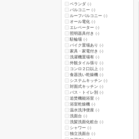
ベランダ
(-)
バルコニー
(-)
ルーフバルコニー
(-)
オール電化
(-)
エレベーター
(-)
照明器具付き
(-)
駐輪場
(-)
バイク置場あり
(-)
家具・家電付き
(-)
洗濯機置場有
(-)
外観タイル張り
(-)
コンロ２口以上
(-)
食器洗い乾燥機
(-)
システムキッチン
(-)
対面式キッチン
(-)
バス・トイレ別
(-)
追焚機能浴室
(-)
浴室乾燥機
(-)
温水洗浄便座
(-)
洗面台
(-)
洗髪洗面化粧台
(-)
シャワー
(-)
独立洗面台
(-)