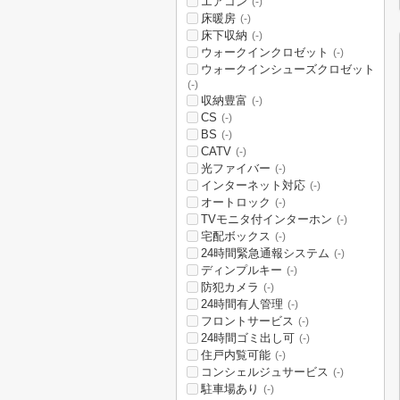
エアコン
(-)
床暖房
(-)
床下収納
(-)
ウォークインクロゼット
(-)
ウォークインシューズクロゼット
(-)
収納豊富
(-)
CS
(-)
BS
(-)
CATV
(-)
光ファイバー
(-)
インターネット対応
(-)
オートロック
(-)
TVモニタ付インターホン
(-)
宅配ボックス
(-)
24時間緊急通報システム
(-)
ディンプルキー
(-)
防犯カメラ
(-)
24時間有人管理
(-)
フロントサービス
(-)
24時間ゴミ出し可
(-)
住戸内覧可能
(-)
コンシェルジュサービス
(-)
駐車場あり
(-)