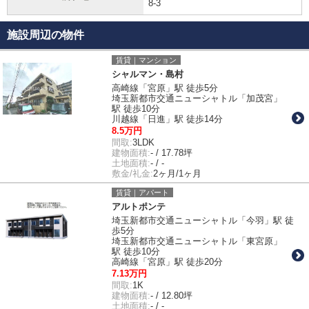
8-3
施設周辺の物件
賃貸｜マンション
シャルマン・島村
高崎線「宮原」駅 徒歩5分
埼玉新都市交通ニューシャトル「加茂宮」
駅 徒歩10分
川越線「日進」駅 徒歩14分
8.5万円
間取:
3LDK
建物面積:
- / 17.78坪
土地面積:
- / -
敷金/礼金:
2ヶ月/1ヶ月
賃貸｜アパート
アルトポンテ
埼玉新都市交通ニューシャトル「今羽」駅 徒
歩5分
埼玉新都市交通ニューシャトル「東宮原」
駅 徒歩10分
高崎線「宮原」駅 徒歩20分
7.13万円
間取:
1K
建物面積:
- / 12.80坪
土地面積:
- / -