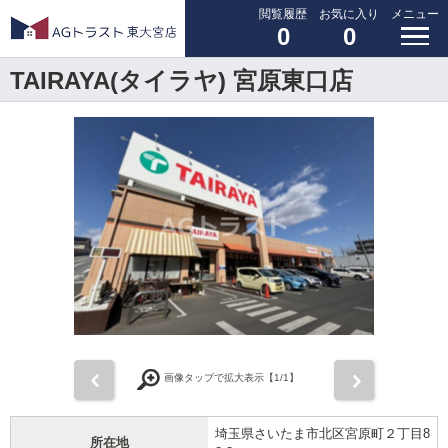
閲覧履歴
お気に入り
メニュー
0
0
TAIRAYA(タイラヤ) 宮原東口店
前
次
画像タップで拡大表示【
1
/1】
埼玉県さいたま市北区宮原町２丁目8
所在地