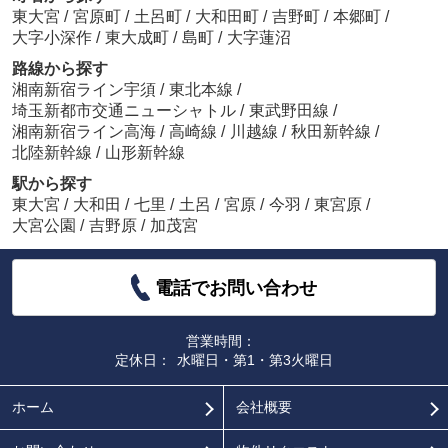
東大宮
/
宮原町
/
土呂町
/
大和田町
/
吉野町
/
本郷町
/
大字小深作
/
東大成町
/
島町
/
大字蓮沼
路線から探す
湘南新宿ライン宇須
/
東北本線
/
埼玉新都市交通ニューシャトル
/
東武野田線
/
湘南新宿ライン高海
/
高崎線
/
川越線
/
秋田新幹線
/
北陸新幹線
/
山形新幹線
駅から探す
東大宮
/
大和田
/
七里
/
土呂
/
宮原
/
今羽
/
東宮原
/
大宮公園
/
吉野原
/
加茂宮
電話でお問い合わせ
営業時間：
定休日：
水曜日・第1・第3火曜日
ホーム
会社概要