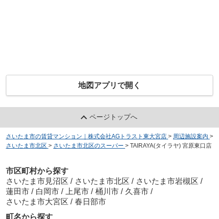
地図アプリで開く
ページトップへ
さいたま市の賃貸マンション｜株式会社AGトラスト東大宮店
>
周辺施設案内
>
さいたま市北区
>
さいたま市北区のスーパー
>
TAIRAYA(タイラヤ) 宮原東口店
市区町村から探す
さいたま市見沼区
/
さいたま市北区
/
さいたま市岩槻区
/
蓮田市
/
白岡市
/
上尾市
/
桶川市
/
久喜市
/
さいたま市大宮区
/
春日部市
町名から探す