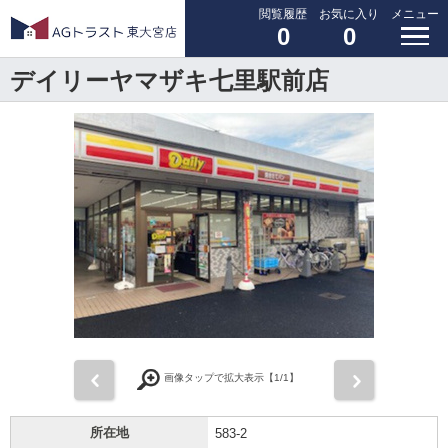
閲覧履歴
お気に入り
メニュー
0
0
デイリーヤマザキ七里駅前店
前
次
画像タップで拡大表示【
1
/1】
所在地
583-2