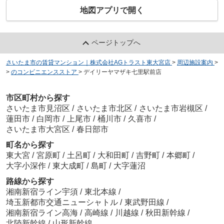
地図アプリで開く
ページトップへ
さいたま市の賃貸マンション｜株式会社AGトラスト東大宮店
>
周辺施設案内
>
>
のコンビニエンスストア
>
デイリーヤマザキ七里駅前店
市区町村から探す
さいたま市見沼区
/
さいたま市北区
/
さいたま市岩槻区
/
蓮田市
/
白岡市
/
上尾市
/
桶川市
/
久喜市
/
さいたま市大宮区
/
春日部市
町名から探す
東大宮
/
宮原町
/
土呂町
/
大和田町
/
吉野町
/
本郷町
/
大字小深作
/
東大成町
/
島町
/
大字蓮沼
路線から探す
湘南新宿ライン宇須
/
東北本線
/
埼玉新都市交通ニューシャトル
/
東武野田線
/
湘南新宿ライン高海
/
高崎線
/
川越線
/
秋田新幹線
/
北陸新幹線
/
山形新幹線