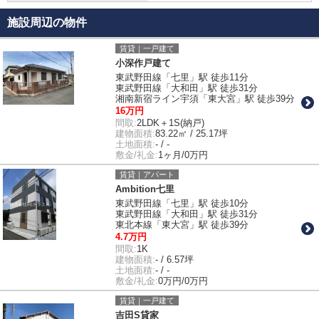
施設周辺の物件
賃貸｜一戸建て
小深作戸建て
東武野田線「七里」駅 徒歩11分
東武野田線「大和田」駅 徒歩31分
湘南新宿ライン宇須「東大宮」駅 徒歩39分
16万円
間取:
2LDK＋1S(納戸)
建物面積:
83.22㎡ / 25.17坪
土地面積:
- / -
敷金/礼金:
1ヶ月/0万円
賃貸｜アパート
Ambition七里
東武野田線「七里」駅 徒歩10分
東武野田線「大和田」駅 徒歩31分
東北本線「東大宮」駅 徒歩39分
4.7万円
間取:
1K
建物面積:
- / 6.57坪
土地面積:
- / -
敷金/礼金:
0万円/0万円
賃貸｜一戸建て
吉田S貸家