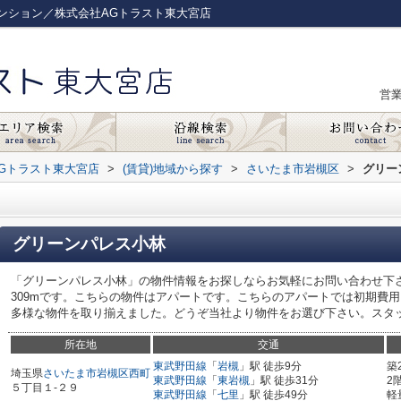
ンション／株式会社AGトラスト東大宮店
営
Gトラスト東大宮店
>
(賃貸)地域から探す
>
さいたま市岩槻区
>
グリー
グリーンパレス小林
「グリーンパレス小林」の物件情報をお探しならお気軽にお問い合わせ下さい
309mです。こちらの物件はアパートです。こちらのアパートでは初期費
多様な物件を取り揃えました。どうぞ当社より物件をお選び下さい。スタ
所在地
交通
東武野田線
「
岩槻
」駅 徒歩9分
築
埼玉県
さいたま市岩槻区
西町
東武野田線
「
東岩槻
」駅 徒歩31分
2
５丁目１-２９
東武野田線
「
七里
」駅 徒歩49分
軽