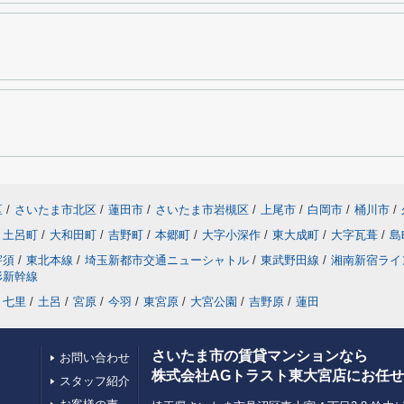
区
/
さいたま市北区
/
蓮田市
/
さいたま市岩槻区
/
上尾市
/
白岡市
/
桶川市
/
土呂町
/
大和田町
/
吉野町
/
本郷町
/
大字小深作
/
東大成町
/
大字瓦葺
/
島
宇須
/
東北本線
/
埼玉新都市交通ニューシャトル
/
東武野田線
/
湘南新宿ライ
形新幹線
七里
/
土呂
/
宮原
/
今羽
/
東宮原
/
大宮公園
/
吉野原
/
蓮田
さいたま市の賃貸マンションなら
お問い合わせ
株式会社AGトラスト東大宮店にお任
スタッフ紹介