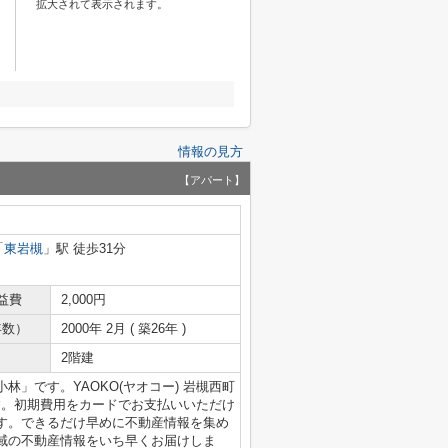
拡大されて表示されます。
情報の見方
【アパート】
「
東岩槻
」駅 徒歩31分
益費
2,000円
年数）
2000年 2月 ( 築26年 )
2階建
」です。YAOKO(ヤオコー) 岩槻西町
す。初期費用をカードでお支払いいただけ
す。できるだけ早めに不動産情報を集め
域の不動産情報をいち早くお届けしま