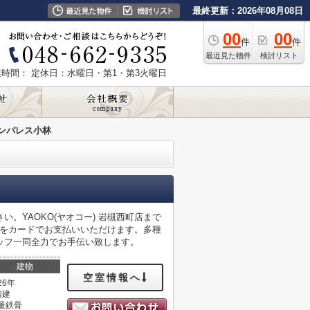
最終更新：2026年08月08日
00
00
件
件
最近見た物件
検討リスト
業時間：
定休日：水曜日・第1・第3火曜日
ンパレス小林
。YAOKO(ヤオコー) 岩槻西町店まで
用をカードでお支払いいただけます。多種
ッフ一同全力でお手伝い致します。
建物
空室情報へ
26年
階建
量鉄骨