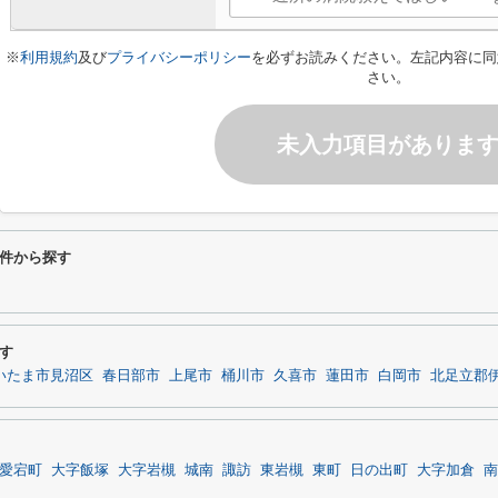
※
利用規約
及び
プライバシーポリシー
を必ずお読みください。左記内容に同
さい。
未入力項目がありま
件から探す
す
いたま市見沼区
春日部市
上尾市
桶川市
久喜市
蓮田市
白岡市
北足立郡
愛宕町
大字飯塚
大字岩槻
城南
諏訪
東岩槻
東町
日の出町
大字加倉
南