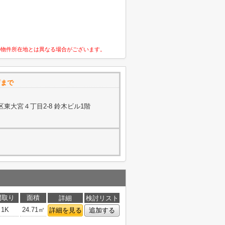
の物件所在地とは異なる場合がございます。
店まで
東大宮４丁目2-8 鈴木ビル1階
間取り
面積
詳細
検討リスト
1K
24.71㎡
詳細を見る
追加する