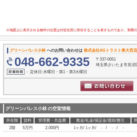
※地図上に表示される物件の位置は付近住所に所在することを表すものであり、実際
グリーンパレス小林
へのお問い合わせは
株式会社AGトラスト東大宮
048-662-9335
〒337-0051
埼玉県さいたま市見沼区
- 定休日:水曜日・第1・第3火曜日
グリーンパレス小林
の空室情報
所在階
賃料
管理費・共益費
敷金/礼金/保証金/償却/敷引
2階
5万円
2,000円
/
/
/
/
1ヶ月
1ヶ月
-
-
-