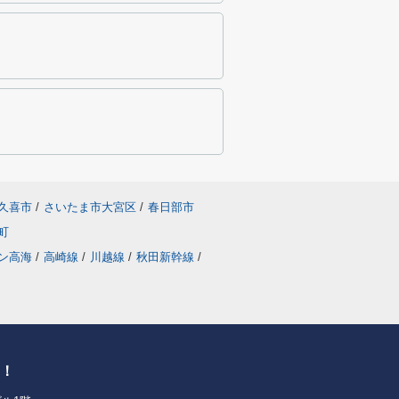
久喜市
/
さいたま市大宮区
/
春日部市
町
ン高海
/
高崎線
/
川越線
/
秋田新幹線
/
せ！