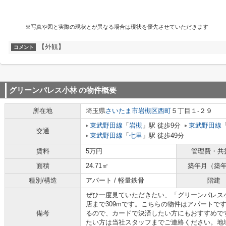
※写真や図と実際の現状とが異なる場合は現状を優先させていただきます
【外観】
コメント
グリーンパレス小林
の物件概要
所在地
埼玉県
さいたま市岩槻区
西町
５丁目１-２９
東武野田線
「
岩槻
」駅 徒歩9分
東武野田線
交通
東武野田線
「
七里
」駅 徒歩49分
賃料
5万円
管理費・共
面積
24.71㎡
築年月（築
種別/構造
アパート / 軽量鉄骨
階建
ぜひ一度見ていただきたい、「グリーンパレス小林
店まで309mです。こちらの物件はアパートで
備考
るので、カードで決済したい方にもおすすめで
たい方は当社スタッフまでご連絡ください。地