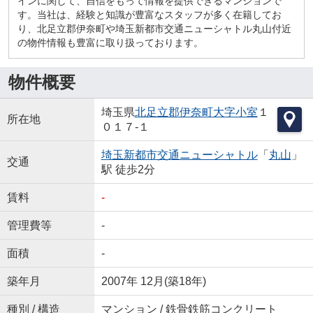
インに関して、自信をもって情報を提供できるマンションで
す。当社は、経験と知識が豊富なスタッフが多く在籍してお
り、北足立郡伊奈町や埼玉新都市交通ニューシャトル丸山付近
の物件情報も豊富に取り扱っております。
物件概要
埼玉県
北足立郡伊奈町
大字小室
１
所在地
０１７-１
埼玉新都市交通ニューシャトル
「
丸山
」
交通
駅 徒歩2分
賃料
-
管理費等
-
面積
-
築年月
2007年 12月(築18年)
種別 / 構造
マンション / 鉄骨鉄筋コンクリート