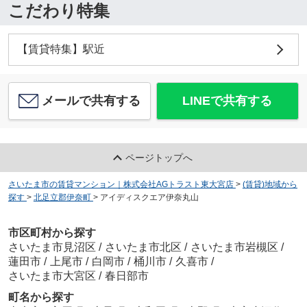
こだわり特集
【賃貸特集】駅近
メールで共有する
LINEで共有する
ページトップへ
さいたま市の賃貸マンション｜株式会社AGトラスト東大宮店
>
(賃貸)地域から
探す
>
北足立郡伊奈町
>
アイディスクエア伊奈丸山
市区町村から探す
さいたま市見沼区
/
さいたま市北区
/
さいたま市岩槻区
/
蓮田市
/
上尾市
/
白岡市
/
桶川市
/
久喜市
/
さいたま市大宮区
/
春日部市
町名から探す