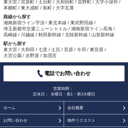
東大宮
/
宮原町
/
土呂町
/
大和田町
/
吉野町
/
大字小深作
/
本郷町
/
東大成町
/
島町
/
大字瓦葺
路線から探す
湘南新宿ライン宇須
/
東北本線
/
東武野田線
/
埼玉新都市交通ニューシャトル
/
湘南新宿ライン高海
/
高崎線
/
川越線
/
秋田新幹線
/
北陸新幹線
/
山形新幹線
駅から探す
東大宮
/
大和田
/
七里
/
土呂
/
宮原
/
今羽
/
東宮原
/
大宮公園
/
吉野原
/
加茂宮
電話でお問い合わせ
営業時間：
定休日：
水曜日・第1・第3火曜日
ホーム
会社概要
お問い合わせ
物件リクエスト