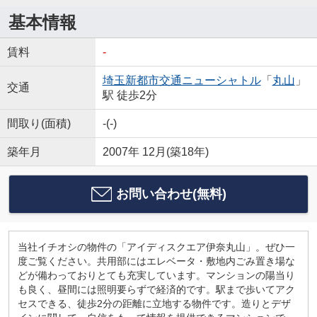
基本情報
賃料
-
埼玉新都市交通ニューシャトル
「
丸山
」
交通
駅 徒歩2分
間取り(面積)
-(-)
築年月
2007年 12月(築18年)
お問い合わせ(無料)
当社イチオシの物件の「アイディスクエア伊奈丸山」。ぜひ一
度ご覧ください。共用部にはエレベータ・敷地内ごみ置き場な
どが備わっておりとても充実しています。マンションの陽当り
も良く、昼間には照明要らずで経済的です。駅まで歩いてアク
セスできる、徒歩2分の距離に立地する物件です。造りとデザ