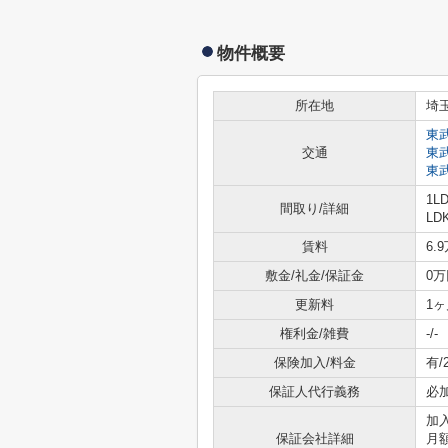
物件概要
所在地
埼
東
交通
東
東
1L
間取り/詳細
LD
賃料
6.
敷金/礼金/保証金
0万
更新料
1ヶ
権利金/雑費
-/-
保険加入/料金
有/
保証人代行義務
必
加
保証会社詳細
月