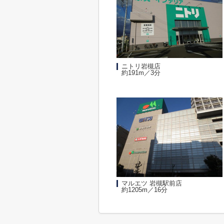
ニトリ岩槻店
約191m／3分
マルエツ 岩槻駅前店
約1205m／16分