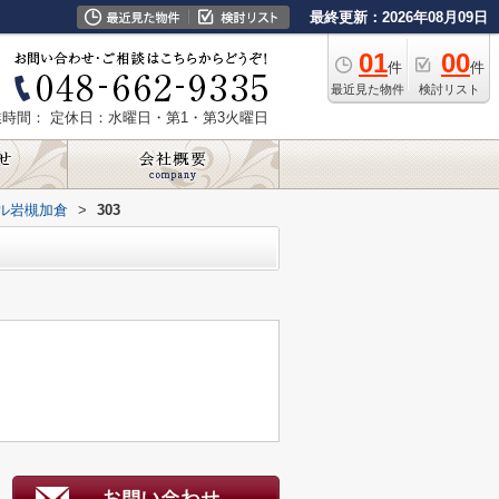
最終更新：2026年08月09日
01
00
件
件
最近見た物件
検討リスト
業時間：
定休日：水曜日・第1・第3火曜日
ル岩槻加倉
>
303