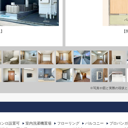
観】
【
※写真や図と実際の現状と
コンロ設置可
室内洗濯機置場
フローリング
バルコニー
プロパンガ