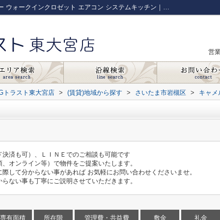
キャメル岩槻加倉303｜バルコニー シャワー ウォークインクロゼット エアコン システムキッチン｜さいたま市の賃貸マンション｜株式会社AGトラスト東大宮店
営
Gトラスト東大宮店
>
(賃貸)地域から探す
>
さいたま市岩槻区
>
キャメ
ド決済も可）、ＬＩＮＥでのご相談も可能です
頭、オンライン等）で物件をご提案いたします。
に際して分からない事があれば お気軽にお問い合わせくださいませ。
からない事も丁寧にご説明させていただきます。
専有面積
所在階
管理費・共益費
敷金
礼金