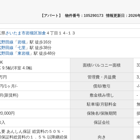
【アパート】
物件番号：105290173
情報更新日：2026年
玉県
さいたま市岩槻区
加倉
４丁目１４-１３
武野田線
「
岩槻
」駅 徒歩16分
武野田線
「
七里
」駅 徒歩38分
武野田線
「
東岩槻
」駅 徒歩48分
DK
面積/バルコニー面積
3
K 9.5帖
/
洋室 4.0帖
9万円
管理費・共益費
3
円/1ヶ月/-
償却/敷引
-/
月(新賃料)
敷金積み増し
-
駐車場/月額料金
無
20,000円
保険名/保険期間
損
加入
保証会社
入要 あんしん保証 総賃料の５０％・
額保証料総賃料の１．５％ 以降継続保
向き