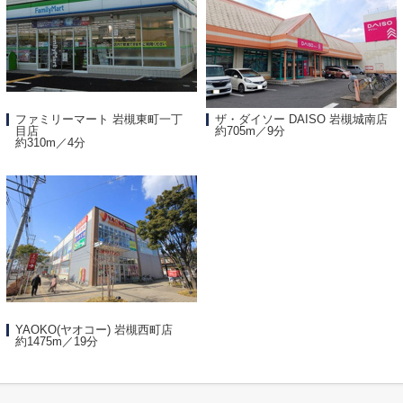
ファミリーマート 岩槻東町一丁
ザ・ダイソー DAISO 岩槻城南店
目店
約705m／9分
約310m／4分
YAOKO(ヤオコー) 岩槻西町店
約1475m／19分