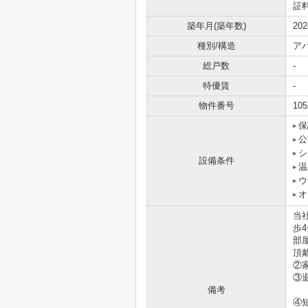
証
築年月(築年数)
20
種別/構造
ア
総戸数
-
特優賃
-
物件番号
105
保
公
シ
設備条件
温
ウ
オ
当
歩
部
頂
②
③
備考
エ
④