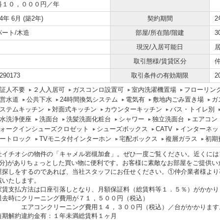
料１０，０００円／年
24年 6月 (築2年)
契約期間
2
パート/木造
部屋/所在階/階建
3
現況/入居可能日
居
取引態様/賃貸区分
290173
取引条件の有効期限
2
証人不要
２人入居可
ガスコンロ設置可
室内洗濯機置場
フローリン
営水道
公共下水
24時間換気システム
電気有
敷地内ごみ置き場
ガ
ステムキッチン
対面式キッチン
カウンターキッチン
バス・トイレ別
水洗浄便座
洗面台
洗髪洗面化粧台
シャワー
独立洗面台
エアコン
ォークインシューズクロゼット
シューズボックス
CATV
インターネッ
ートロック
TVモニタ付インターホン
宅配ボックス
複層ガラス
初期
社イチオシの物件の「キャメル岩槻加倉」。ぜひ一度ご覧ください。近くにはフ
4分)がありちょっとした買い物に便利です。お客様に素敵なお部屋をご提供
屋探しをするのであれば、当社スタッフにお任せください。①仲介業者様より
戴いたします。
家賃支払方法は口座引落しとなり、月額保証料（総賃料等１．５％）がかかり
退去時にクリーニング費用が７１，５００円（税込）
アコンクリーニング費用１４，３００円（税込）／台がかかります
短期解約違約金有：１年未満総賃料１ヶ月