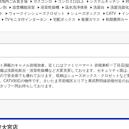
敷地内ごみ置き場
ガスコンロ
コンロ２口以上
システムキッチン
レ別
追焚機能浴室
浴室乾燥機
温水洗浄便座
洗面台
洗髪洗面化
ト
ウォークインシューズクロゼット
シューズボックス
CATV
イ
TVモニタ付インターホン
宅配ボックス
複層ガラス
初期費用カー
ト満載のキャメル岩槻加倉。近くにはファミリーマート 岩槻東町一丁目店(徒
備は洗面化粧台・浴室乾燥機など大変充実しております。セキュリティ面は、
ので安全面でも優れております。収納はシューズボックス・クロゼットなど
。CATV対応の物件です。さいたま市岩槻区エリアと東武野田線岩槻付近の
タッフ一同お待ちしております。
東大宮店