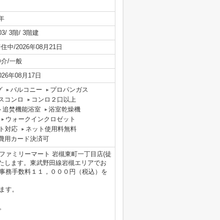
年
03/ 3階/ 3階建
住中/2026年08月21日
仲介/一般
026年08月17日
グ
バルコニー
プロパンガス
スコンロ
コンロ２口以上
追焚機能浴室
浴室乾燥機
ウォークインクロゼット
ト対応
ネット使用料無料
費用カード決済可
ァミリーマート 岩槻東町一丁目店(徒
いたします。東武野田線岩槻エリアでお
事務手数料１１，０００円（税込）を
ます。
。