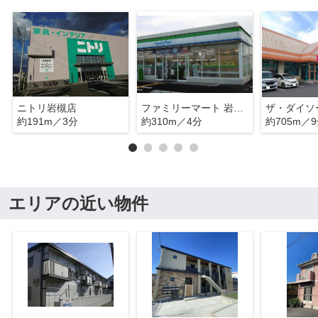
ニトリ岩槻店
ファミリーマート 岩槻東町一丁目店
約191m／3分
約310m／4分
約705m／
エリアの近い物件