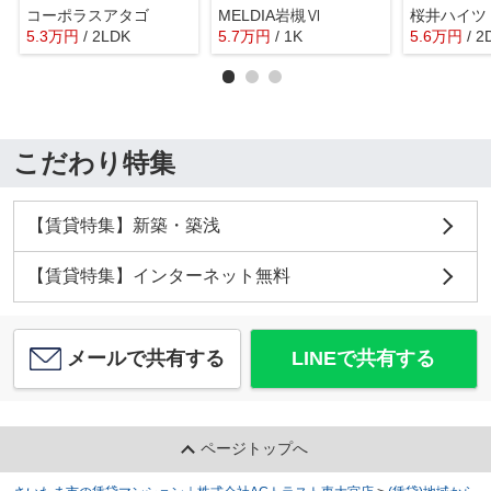
コーポラスアタゴ
MELDIA岩槻Ⅵ
桜井ハイツ
5.3
万
円
/ 2LDK
5.7
万
円
/ 1K
5.6
万
円
/ 2
こだわり特集
【賃貸特集】新築・築浅
【賃貸特集】インターネット無料
メールで共有する
LINEで共有する
ページトップへ