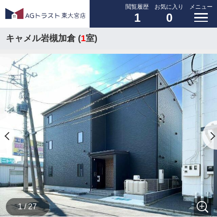
閲覧履歴
お気に入り
メニュー
1
0
キャメル岩槻加倉 (
1
室)
1 / 27