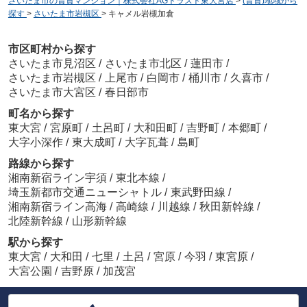
さいたま市の賃貸マンション｜株式会社AGトラスト東大宮店
>
(賃貸)地域から
探す
>
さいたま市岩槻区
>
キャメル岩槻加倉
市区町村から探す
さいたま市見沼区
/
さいたま市北区
/
蓮田市
/
さいたま市岩槻区
/
上尾市
/
白岡市
/
桶川市
/
久喜市
/
さいたま市大宮区
/
春日部市
町名から探す
東大宮
/
宮原町
/
土呂町
/
大和田町
/
吉野町
/
本郷町
/
大字小深作
/
東大成町
/
大字瓦葺
/
島町
路線から探す
湘南新宿ライン宇須
/
東北本線
/
埼玉新都市交通ニューシャトル
/
東武野田線
/
湘南新宿ライン高海
/
高崎線
/
川越線
/
秋田新幹線
/
北陸新幹線
/
山形新幹線
駅から探す
東大宮
/
大和田
/
七里
/
土呂
/
宮原
/
今羽
/
東宮原
/
大宮公園
/
吉野原
/
加茂宮