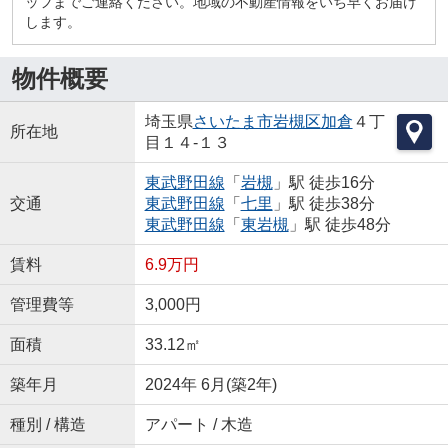
ッフまでご連絡ください。地域の不動産情報をいち早くお届け
します。
物件概要
埼玉県
さいたま市岩槻区
加倉
４丁
所在地
目１４-１３
東武野田線
「
岩槻
」駅 徒歩16分
交通
東武野田線
「
七里
」駅 徒歩38分
東武野田線
「
東岩槻
」駅 徒歩48分
賃料
6.9万円
管理費等
3,000円
面積
33.12㎡
築年月
2024年 6月(築2年)
種別 / 構造
アパート / 木造