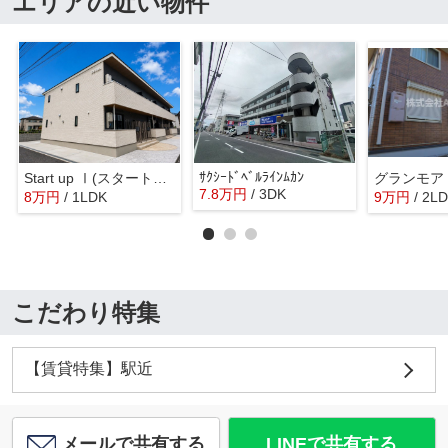
エリアの近い物件
ｻｸｼｰﾄﾞﾍﾞﾙﾗｲﾝﾑｶﾝ
Start up Ⅰ(スタートアップワン)
グランモア
7.8
万
円
/ 3DK
8
万
円
/ 1LDK
9
万
円
/ 2L
こだわり特集
【賃貸特集】駅近
メールで共有する
LINEで共有する