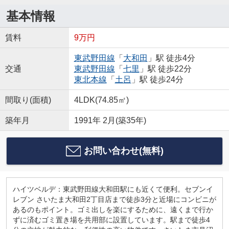
基本情報
賃料
9万円
東武野田線
「
大和田
」駅 徒歩4分
交通
東武野田線
「
七里
」駅 徒歩22分
東北本線
「
土呂
」駅 徒歩24分
間取り(面積)
4LDK(74.85㎡)
築年月
1991年 2月(築35年)
お問い合わせ(無料)
ハイツベルデ：東武野田線大和田駅にも近くて便利。セブンイ
レブン さいたま大和田2丁目店まで徒歩3分と近場にコンビニが
あるのもポイント。ゴミ出しを楽にするために、遠くまで行か
ずに済むゴミ置き場を共用部に設置しています。駅まで徒歩4