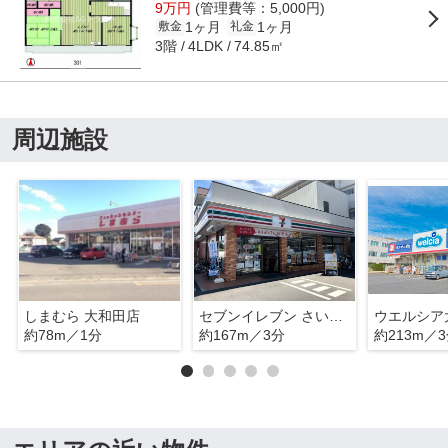
9万円
(管理費等：5,000円)
1ヶ月
1ヶ月
敷金
礼金
3階
74.85㎡
4LDK
周辺施設
しまむら 大和田店
セブンイレブン さいたま大和田2丁目店
ウエルシア
約78m／1分
約167m／3分
約213m／