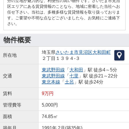
分の立地が魅力的な、利便性の高い物件です。さいたま市見沼
区エリアにある賃貸情報のことなら、地域に密着した当社へお
任せ下さい。当社は、多種多様な賃貸情報を取り扱っておりま
す。ご要望や不明な点などございましたら、お気軽にご連絡下
さい。
物件概要
埼玉県
さいたま市見沼区
大和田町
所在地
２丁目１３９４-３
東武野田線
「
大和田
」駅 徒歩4～5分
交通
東武野田線
「
七里
」駅 徒歩21～22分
東北本線
「
土呂
」駅 徒歩24分
賃料
9万円
管理費等
5,000円
面積
74.85㎡
築年月
1991年 2月(築35年)