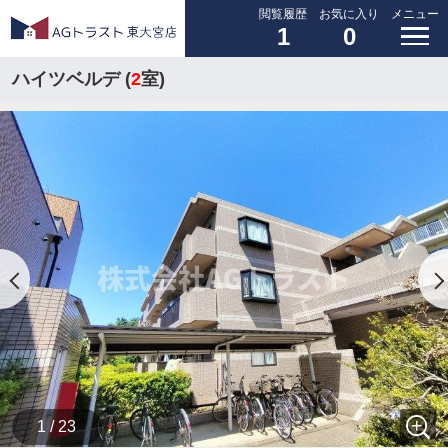
閲覧履歴
お気に入り
メニュー
1
0
ハイツベルデ (
2
室)
1 / 23