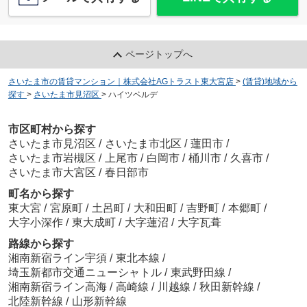
ページトップへ
さいたま市の賃貸マンション｜株式会社AGトラスト東大宮店
>
(賃貸)地域から
探す
>
さいたま市見沼区
>
ハイツベルデ
市区町村から探す
さいたま市見沼区
/
さいたま市北区
/
蓮田市
/
さいたま市岩槻区
/
上尾市
/
白岡市
/
桶川市
/
久喜市
/
さいたま市大宮区
/
春日部市
町名から探す
東大宮
/
宮原町
/
土呂町
/
大和田町
/
吉野町
/
本郷町
/
大字小深作
/
東大成町
/
大字蓮沼
/
大字瓦葺
路線から探す
湘南新宿ライン宇須
/
東北本線
/
埼玉新都市交通ニューシャトル
/
東武野田線
/
湘南新宿ライン高海
/
高崎線
/
川越線
/
秋田新幹線
/
北陸新幹線
/
山形新幹線