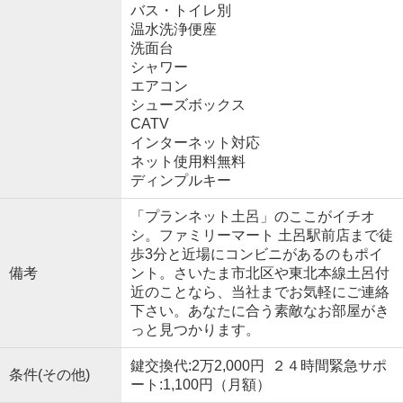
バス・トイレ別
温水洗浄便座
洗面台
シャワー
エアコン
シューズボックス
CATV
インターネット対応
ネット使用料無料
ディンプルキー
「プランネット土呂」のここがイチオ
シ。ファミリーマート 土呂駅前店まで徒
歩3分と近場にコンビニがあるのもポイ
備考
ント。さいたま市北区や東北本線土呂付
近のことなら、当社までお気軽にご連絡
下さい。あなたに合う素敵なお部屋がき
っと見つかります。
鍵交換代:2万2,000円 ２４時間緊急サポ
条件(その他)
ート:1,100円（月額）