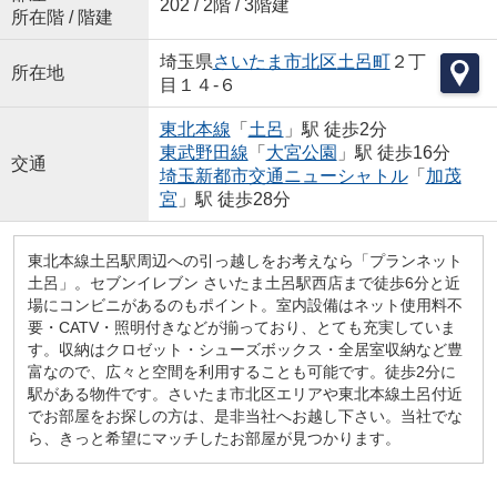
202 / 2階 / 3階建
所在階 / 階建
埼玉県
さいたま市北区
土呂町
２丁
所在地
目１４-６
東北本線
「
土呂
」駅 徒歩2分
東武野田線
「
大宮公園
」駅 徒歩16分
交通
埼玉新都市交通ニューシャトル
「
加茂
宮
」駅 徒歩28分
東北本線土呂駅周辺への引っ越しをお考えなら「プランネット
土呂」。セブンイレブン さいたま土呂駅西店まで徒歩6分と近
場にコンビニがあるのもポイント。室内設備はネット使用料不
要・CATV・照明付きなどが揃っており、とても充実していま
す。収納はクロゼット・シューズボックス・全居室収納など豊
富なので、広々と空間を利用することも可能です。徒歩2分に
駅がある物件です。さいたま市北区エリアや東北本線土呂付近
でお部屋をお探しの方は、是非当社へお越し下さい。当社でな
ら、きっと希望にマッチしたお部屋が見つかります。