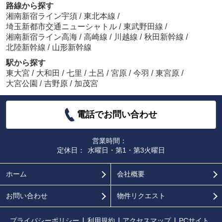
路線から探す
湘南新宿ライン宇須
/
東北本線
/
埼玉新都市交通ニューシャトル
/
東武野田線
/
湘南新宿ライン高海
/
高崎線
/
川越線
/
秋田新幹線
/
北陸新幹線
/
山形新幹線
駅から探す
東大宮
/
大和田
/
七里
/
土呂
/
宮原
/
今羽
/
東宮原
/
大宮公園
/
吉野原
/
加茂宮
電話でお問い合わせ
営業時間：
定休日：
水曜日・第1・第3火曜日
ホーム
会社概要
お問い合わせ
物件リクエスト
プライバシーポリシー
利用規約
アクセスマップ
PCサイト