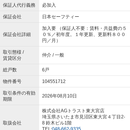
保証人代行義務
必加入
保証会社
日本セーフティー
加入要 （保証人不要：賃料・共益費の５
保証会社詳細
０％／初年度。１年更新、更新料８００
円／月）
取引態様 /
仲介 / 一般
賃貸区分
総戸数
6戸
物件番号
104551712
取引条件の有効
2026年08月10日
期限
株式会社AGトラスト東大宮店
埼玉県さいたま市見沼区東大宮４丁目2-
取扱会社
8 鈴木ビル1階
TEL:
048-662-9335