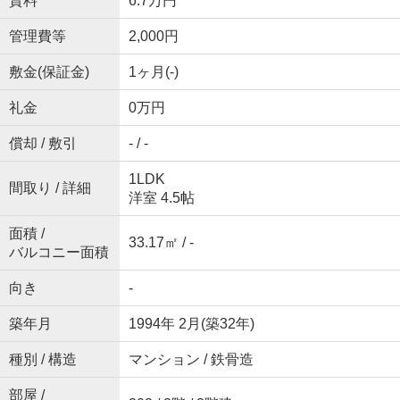
賃料
6.7万円
管理費等
2,000円
敷金(保証金)
1ヶ月(-)
礼金
0万円
償却 / 敷引
- / -
1LDK
間取り / 詳細
洋室 4.5帖
面積 /
33.17㎡ / -
バルコニー面積
向き
-
築年月
1994年 2月(築32年)
種別 / 構造
マンション / 鉄骨造
部屋 /