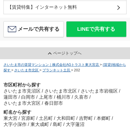
【賃貸特集】インターネット無料
メールで共有する
LINEで共有する
ページトップへ
さいたま市の賃貸マンション｜株式会社AGトラスト東大宮店
>
(賃貸)地域から
探す
>
さいたま市北区
>
プランネット土呂
>
202
市区町村から探す
さいたま市見沼区
/
さいたま市北区
/
さいたま市岩槻区
/
蓮田市
/
白岡市
/
上尾市
/
桶川市
/
久喜市
/
さいたま市大宮区
/
春日部市
町名から探す
東大宮
/
宮原町
/
土呂町
/
大和田町
/
吉野町
/
本郷町
/
大字小深作
/
東大成町
/
島町
/
大字蓮沼