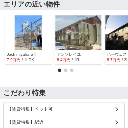
エリアの近い物件
Jack miyaharaⅢ
アンソレイユ
ハーヴェス
7.9
万
円
/ 1LDK
8.4
万
円
/ 1R
8.7
万
円
/ 2
こだわり特集
【賃貸特集】ペット可
【賃貸特集】駅近