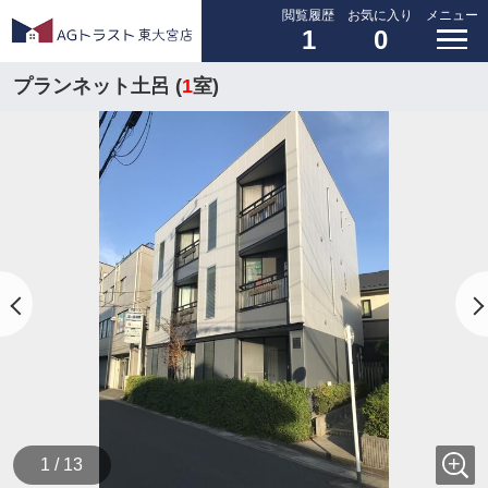
閲覧履歴
お気に入り
メニュー
1
0
プランネット土呂 (
1
室)
1 / 13