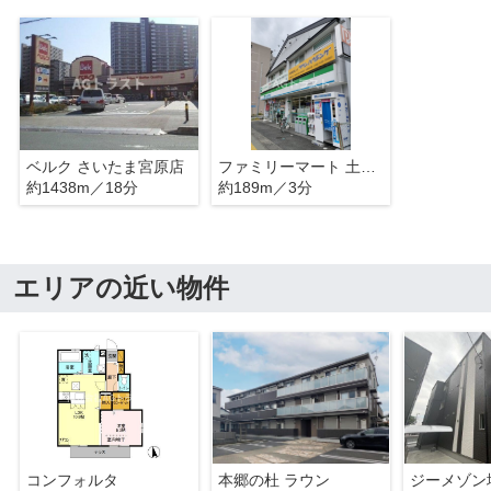
ベルク さいたま宮原店
ファミリーマート 土呂駅前店
約1438m／18分
約189m／3分
エリアの近い物件
コンフォルタ
本郷の杜 ラウン