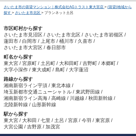
さいたま市の賃貸マンション｜株式会社AGトラスト東大宮店
>
(賃貸)地域から
探す
>
さいたま市北区
>
プランネット土呂
市区町村から探す
さいたま市見沼区
/
さいたま市北区
/
さいたま市岩槻区
/
蓮田市
/
白岡市
/
上尾市
/
桶川市
/
久喜市
/
さいたま市大宮区
/
春日部市
町名から探す
東大宮
/
宮原町
/
土呂町
/
大和田町
/
吉野町
/
本郷町
/
大字小深作
/
東大成町
/
島町
/
大字蓮沼
路線から探す
湘南新宿ライン宇須
/
東北本線
/
埼玉新都市交通ニューシャトル
/
東武野田線
/
湘南新宿ライン高海
/
高崎線
/
川越線
/
秋田新幹線
/
北陸新幹線
/
山形新幹線
駅から探す
東大宮
/
大和田
/
七里
/
土呂
/
宮原
/
今羽
/
東宮原
/
大宮公園
/
吉野原
/
加茂宮