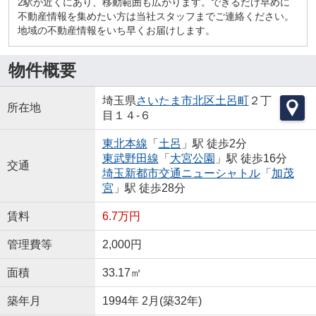
2駅が近くにあり、移動範囲も広がります。できるだけ早めに
不動産情報を集めたい方は当社スタッフまでご連絡ください。
地域の不動産情報をいち早くお届けします。
物件概要
埼玉県
さいたま市北区
土呂町
２丁
所在地
目１４-６
東北本線
「
土呂
」駅 徒歩2分
東武野田線
「
大宮公園
」駅 徒歩16分
交通
埼玉新都市交通ニューシャトル
「
加茂
宮
」駅 徒歩28分
賃料
6.7万円
管理費等
2,000円
面積
33.17㎡
築年月
1994年 2月(築32年)