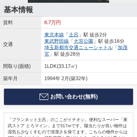
基本情報
賃料
6.7万円
東北本線
「
土呂
」駅 徒歩2分
東武野田線
「
大宮公園
」駅 徒歩16分
交通
埼玉新都市交通ニューシャトル
「
加茂
宮
」駅 徒歩28分
間取り(面積)
1LDK(33.17㎡)
築年月
1994年 2月(築32年)
お問い合わせ(無料)
「プランネット土呂」のここがイチオシ。便利なスーパー「東
武ストア とろマイン」まで317mです。陽当たりが良い物件は
湿気も少なくすむので清潔さを保てます。こちらの物件からは