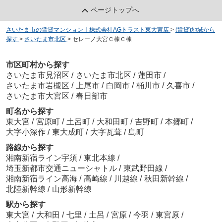
ページトップへ
さいたま市の賃貸マンション｜株式会社AGトラスト東大宮店
>
(賃貸)地域から
探す
>
さいたま市北区
>
セレーノ大宮Ｃ棟Ｃ棟
市区町村から探す
さいたま市見沼区
/
さいたま市北区
/
蓮田市
/
さいたま市岩槻区
/
上尾市
/
白岡市
/
桶川市
/
久喜市
/
さいたま市大宮区
/
春日部市
町名から探す
東大宮
/
宮原町
/
土呂町
/
大和田町
/
吉野町
/
本郷町
/
大字小深作
/
東大成町
/
大字瓦葺
/
島町
路線から探す
湘南新宿ライン宇須
/
東北本線
/
埼玉新都市交通ニューシャトル
/
東武野田線
/
湘南新宿ライン高海
/
高崎線
/
川越線
/
秋田新幹線
/
北陸新幹線
/
山形新幹線
駅から探す
東大宮
/
大和田
/
七里
/
土呂
/
宮原
/
今羽
/
東宮原
/