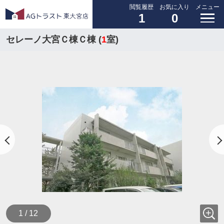
閲覧履歴
お気に入り
メニュー
1
0
セレーノ大宮Ｃ棟Ｃ棟 (
1
室)
1 / 12