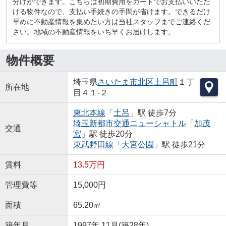
分けができます。こちらは初期費用をカードでお支払いいただ
ける物件なので、支払い手続きの手間が省けます。できるだけ
早めに不動産情報を集めたい方は当社スタッフまでご連絡くだ
さい。地域の不動産情報をいち早くお届けします。
物件概要
埼玉県
さいたま市北区
土呂町
１丁
所在地
目４１-２
東北本線
「
土呂
」駅 徒歩7分
埼玉新都市交通ニューシャトル
「
加茂
交通
宮
」駅 徒歩20分
東武野田線
「
大宮公園
」駅 徒歩21分
賃料
13.5万円
管理費等
15,000円
面積
65.20㎡
築年月
1997年 11月(築28年)