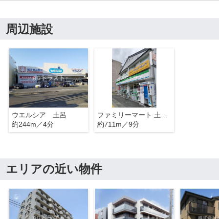
周辺施設
ウエルシア 土呂
ファミリーマート 土呂駅前店
約244m／4分
約711m／9分
エリアの近い物件