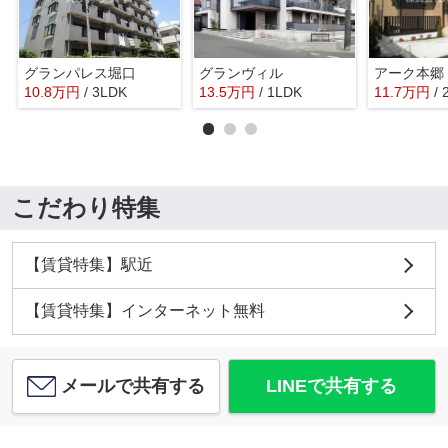
グランパレス堀口
グランヴィル
アーク本
10.8
万
円
/ 3LDK
13.5
万
円
/ 1LDK
11.7
万
円
/
こだわり特集
【賃貸特集】駅近
【賃貸特集】インターネット無料
メールで共有する
LINEで共有する