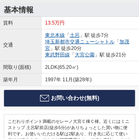
基本情報
賃料
13.5万円
東北本線
「
土呂
」駅 徒歩7分
埼玉新都市交通ニューシャトル
「
加茂
交通
宮
」駅 徒歩20分
東武野田線
「
大宮公園
」駅 徒歩21分
間取り(面積)
2LDK(65.20㎡)
築年月
1997年 11月(築28年)
お問い合わせ(無料)
こだわりポイント満載のセレーノ大宮Ｃ棟Ｃ棟。近くにはミニ
ストップ 土呂駅前店(徒歩5分)がありちょっとした買い物に便
利です。お使いいただける駅は2駅あり、行き先に応じて使い