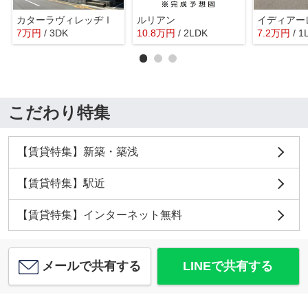
カターラヴィレッヂⅠ
ルリアン
イディアー
7
万
円
/ 3DK
10.8
万
円
/ 2LDK
7.2
万
円
/ 1
こだわり特集
【賃貸特集】新築・築浅
【賃貸特集】駅近
【賃貸特集】インターネット無料
メールで共有する
LINEで共有する