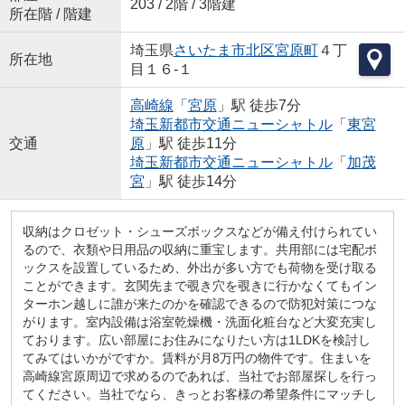
203 / 2階 / 3階建
所在階 / 階建
埼玉県
さいたま市北区
宮原町
４丁
所在地
目１６-１
高崎線
「
宮原
」駅 徒歩7分
埼玉新都市交通ニューシャトル
「
東宮
交通
原
」駅 徒歩11分
埼玉新都市交通ニューシャトル
「
加茂
宮
」駅 徒歩14分
収納はクロゼット・シューズボックスなどが備え付けられてい
るので、衣類や日用品の収納に重宝します。共用部には宅配ボ
ックスを設置しているため、外出が多い方でも荷物を受け取る
ことができます。玄関先まで覗き穴を覗きに行かなくてもイン
ターホン越しに誰が来たのかを確認できるので防犯対策につな
がります。室内設備は浴室乾燥機・洗面化粧台など大変充実し
ております。広い部屋にお住みになりたい方は1LDKを検討し
てみてはいかがですか。賃料が月8万円の物件です。住まいを
高崎線宮原周辺で求めるのであれば、当社でお部屋探しを行っ
てください。当社でなら、きっとお客様の希望条件にマッチし