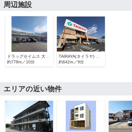
周辺施設
ドラッグセイムス 大宮吉野町店
TAIRAYA(タイラヤ) 宮原東口店
約778m／10分
約642m／9分
エリアの近い物件