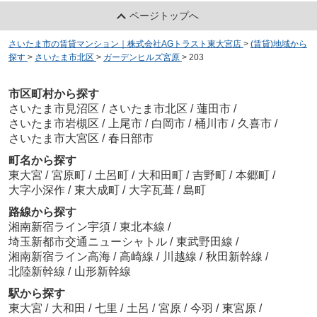
ページトップへ
さいたま市の賃貸マンション｜株式会社AGトラスト東大宮店
>
(賃貸)地域から
探す
>
さいたま市北区
>
ガーデンヒルズ宮原
>
203
市区町村から探す
さいたま市見沼区
/
さいたま市北区
/
蓮田市
/
さいたま市岩槻区
/
上尾市
/
白岡市
/
桶川市
/
久喜市
/
さいたま市大宮区
/
春日部市
町名から探す
東大宮
/
宮原町
/
土呂町
/
大和田町
/
吉野町
/
本郷町
/
大字小深作
/
東大成町
/
大字瓦葺
/
島町
路線から探す
湘南新宿ライン宇須
/
東北本線
/
埼玉新都市交通ニューシャトル
/
東武野田線
/
湘南新宿ライン高海
/
高崎線
/
川越線
/
秋田新幹線
/
北陸新幹線
/
山形新幹線
駅から探す
東大宮
/
大和田
/
七里
/
土呂
/
宮原
/
今羽
/
東宮原
/