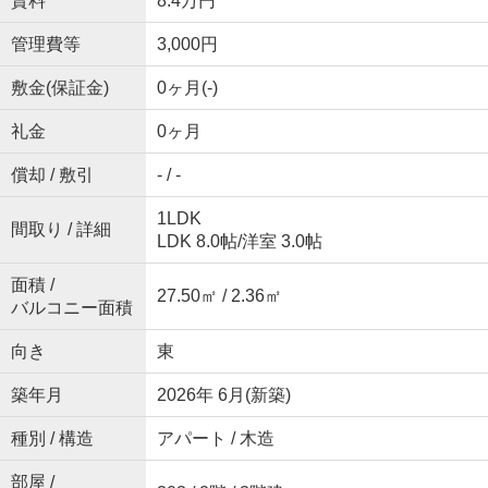
賃料
8.4万円
管理費等
3,000円
敷金(保証金)
0ヶ月(-)
礼金
0ヶ月
償却 / 敷引
- / -
1LDK
間取り / 詳細
LDK 8.0帖
/
洋室 3.0帖
面積 /
27.50㎡ / 2.36㎡
バルコニー面積
向き
東
築年月
2026年 6月(新築)
種別 / 構造
アパート / 木造
部屋 /